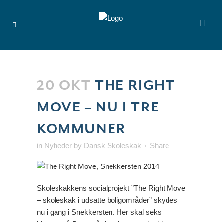
20 OKT
THE RIGHT
MOVE – NU I TRE
KOMMUNER
in
Nyheder
by
Dansk Skoleskak
Share
Skoleskakkens socialprojekt ”The Right Move
– skoleskak i udsatte boligområder” skydes
nu i gang i Snekkersten. Her skal seks