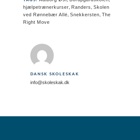
hjælpetrænerkurser
,
Randers
,
Skolen
ved Rønnebær Allé
,
Snekkersten
,
The
Right Move
DANSK SKOLESKAK
info@skoleskak.dk