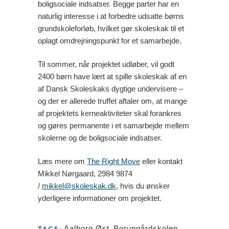
boligsociale indsatser. Begge parter har en
naturlig interesse i at forbedre udsatte børns
grundskoleforløb, hvilket gør skoleskak til et
oplagt omdrejningspunkt for et samarbejde.
Til sommer, når projektet udløber, vil godt
2400 børn have lært at spille skoleskak af en
af Dansk Skoleskaks dygtige undervisere –
og der er allerede truffet aftaler om, at mange
af projektets kerneaktiviteter skal forankres
og gøres permanente i et samarbejde mellem
skolerne og de boligsociale indsatser.
Læs mere om
The Right Move
eller kontakt
Mikkel Nørgaard, 2984 9874
/
mikkel@skoleskak.dk
, hvis du ønsker
yderligere informationer om projektet.
Aalborg Øst
,
Borupgårdskolen
,
TAGS: