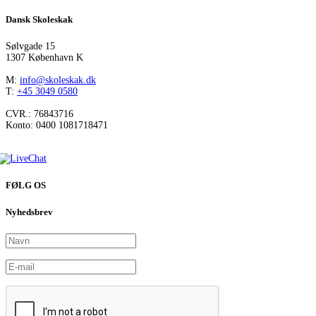
Dansk Skoleskak
Sølvgade 15
1307 København K
M:
info@skoleskak.dk
T:
+45 3049 0580
CVR.: 76843716
Konto: 0400 1081718471
FØLG OS
Nyhedsbrev