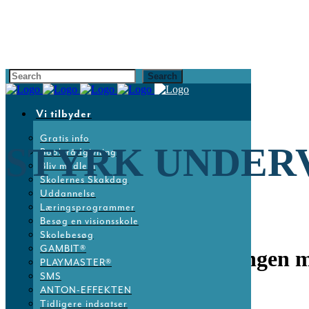
Vi tilbyder
Gratis info
STYRK UNDER
Book rådgivning
Bliv medlem
Skolernes Skakdag
Uddannelse
Læringsprogrammer
Besøg en visionsskole
Skolebesøg
GAMBIT®
20 sep
Styrk undervisningen m
PLAYMASTER®
SMS
ANTON-EFFEKTEN
Posted at 14:52h
in
Nyheder
by
Dansk Skoleskak
Tidligere indsatser
Share