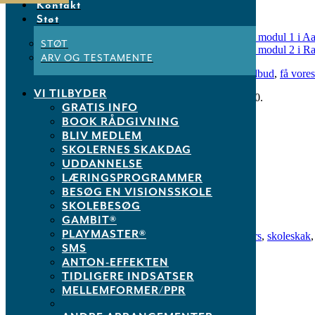
Kontakt
Der afholdes
KAS-uddannelser
:
Støt
Den 7/3, 8/3 og 20/4 2017 –
KAS-uddannelse modul 1 i Aa
STØT
Den 28/2, 1/3 og 5/4 2017 –
KAS-uddannelse modul 2 i Ra
ARV OG TESTAMENTE
Læs mere om
Dansk Skoleskak
,
vores uddannelsestilbud
,
få vore
VI TILBYDER
Spørgsmål?
Kontakt
laer@skoleskak.dk
/ 3049 0580.
GRATIS INFO
BOOK RÅDGIVNING
BLIV MEDLEM
SKOLERNES SKAKDAG
UDDANNELSE
LÆRINGSPROGRAMMER
BESØG EN VISIONSSKOLE
SKOLEBESØG
Tags:
GAMBIT®
PLAYMASTER®
Aalborg
,
Aarhus
,
KAS-uddannelse
,
København
,
Randers
,
skoleskak
SMS
ANTON-EFFEKTEN
TIDLIGERE INDSATSER
MELLEMFORMER/PPR