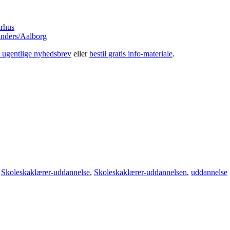
rhus
nders/Aalborg
s ugentlige nyhedsbrev
eller
bestil gratis info-materiale
.
,
Skoleskaklærer-uddannelse
,
Skoleskaklærer-uddannelsen
,
uddannelse