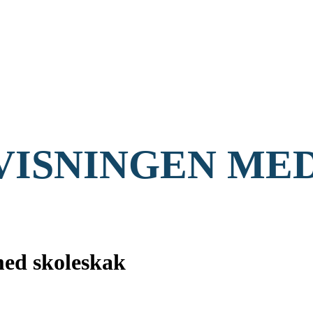
VISNINGEN ME
ed skoleskak