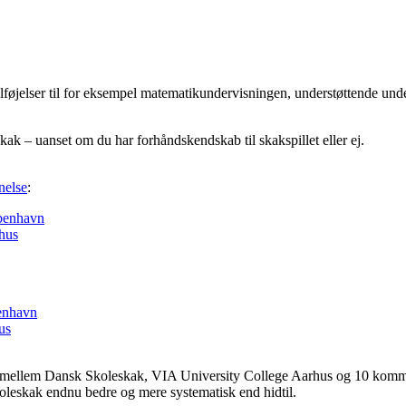
ilføjelser til for eksempel matematikundervisningen, understøttende un
ak – uanset om du har forhåndskendskab til skakspillet eller ej.
nelse
:
benhavn
hus
enhavn
us
 mellem Dansk Skoleskak, VIA University College Aarhus og 10 kommuner
leskak endnu bedre og mere systematisk end hidtil.