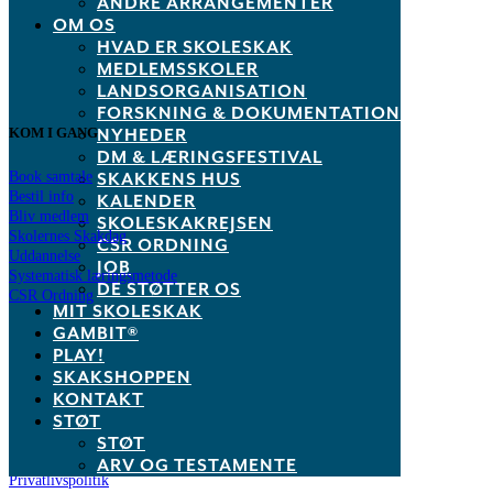
ANDRE ARRANGEMENTER
Dansk Skoleskak
OM OS
HVAD ER SKOLESKAK
info@skoleskak.dk
MEDLEMSSKOLER
LANDSORGANISATION
FORSKNING & DOKUMENTATION
KOM I GANG
NYHEDER
DM & LÆRINGSFESTIVAL
SKAKKENS HUS
Book samtale
Bestil info
KALENDER
Bliv medlem
SKOLESKAKREJSEN
Skolernes Skakdag
CSR ORDNING
Uddannelse
JOB
Systematisk læringsmetode
DE STØTTER OS
CSR Ordning
MIT SKOLESKAK
GAMBIT®
Links
PLAY!
SKAKSHOPPEN
Skakshoppen.dk
KONTAKT
Mit.skoleskak.dk
STØT
PLAY!
STØT
Skakskolen.dk
Skak.dk
ARV OG TESTAMENTE
Privatlivspolitik