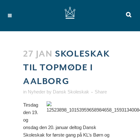
27 JAN
SKOLESKAK
TIL TOPMØDE I
AALBORG
in
Nyheder
by
Dansk Skoleskak
Share
Tirsdag
den 19.
og
onsdag den 20. januar deltog Dansk
Skoleskak for første gang på KL’s Børn og