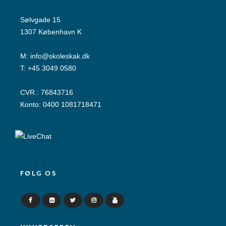
Sølvgade 15
1307 København K
M:
info@skoleskak.dk
T:
+45 3049 0580
CVR.: 76843716
Konto: 0400 1081718471
FØLG OS