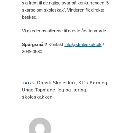
sig frem til de rigtige svar på konkurrencen ‘5
skarpe om skoleskak’. Vinderen fik direkte
besked.
Vi glæder os allerede til næste års topmøde.
Spørgsmål?
Kontakt
info@skoleskak.dk
/
3049 0580.
Dansk Skoleskak
,
KL's Børn og
TAGS:
Unge Topmøde
,
leg og læring
,
skoleskakken