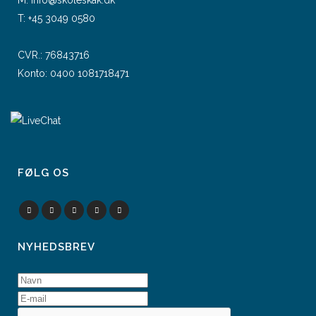
M:
info@skoleskak.dk
T:
+45 3049 0580
CVR.: 76843716
Konto: 0400 1081718471
FØLG OS
NYHEDSBREV