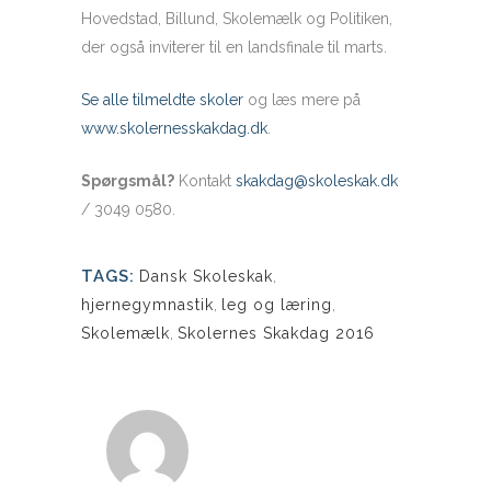
Hovedstad, Billund, Skolemælk og Politiken,
der også inviterer til en landsfinale til marts.
Se alle tilmeldte skoler
og læs mere på
www.skolernesskakdag.dk
.
Spørgsmål?
Kontakt
skakdag@skoleskak.dk
/ 3049 0580.
TAGS:
Dansk Skoleskak
,
hjernegymnastik
,
leg og læring
,
Skolemælk
,
Skolernes Skakdag 2016