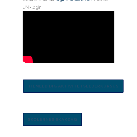
UNI-login.
TILMELD DIG AKTIVITETSLEDERKURSUS
SKOLERNES SKAKDAG