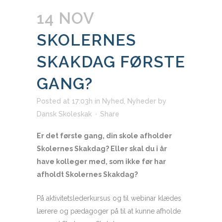
14 NOV
SKOLERNES
SKAKDAG FØRSTE
GANG?
Posted at 17:03h
in
Nyhed
,
Nyheder
by
Dansk Skoleskak
Share
Er det første gang, din skole afholder
Skolernes Skakdag? Eller skal du i år
have kolleger med, som ikke før har
afholdt Skolernes Skakdag?
På aktivitetslederkursus og til webinar klædes
lærere og pædagoger på til at kunne afholde