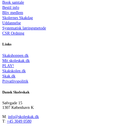
Book samtale
Bestil info
Bliv medlem
Skolernes Skakdag
Uddannelse
Systematisk læringsmetode
CSR Ordning
Links
Skakshoppen.dk
Mit.skoleskak.dk
PLAY!
Skakskolen.dk
Skak.dk
Privatlivspolitik
Dansk Skoleskak
Sølvgade 15
1307 København K
M:
info@skoleskak.dk
T:
+45 3049 0580