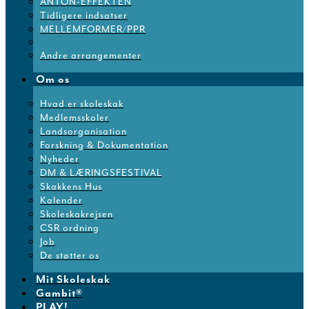
ANTON-EFFEKTEN
Tidligere indsatser
MELLEMFORMER/PPR
Andre arrangementer
Om os
Hvad er skoleskak
Medlemsskoler
Landsorganisation
Forskning & Dokumentation
Nyheder
DM & LÆRINGSFESTIVAL
Skakkens Hus
Kalender
Skoleskakrejsen
CSR ordning
Job
De støtter os
Mit Skoleskak
Gambit®
PLAY!