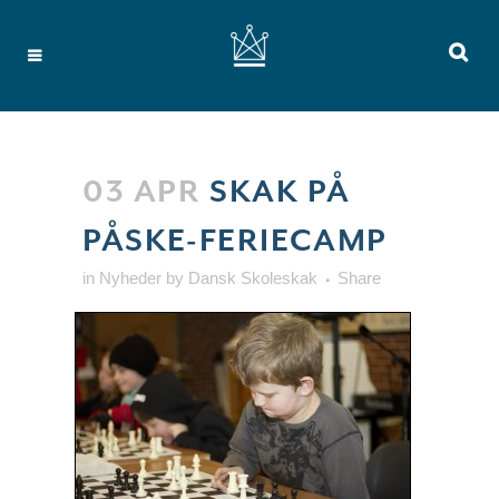
03 APR
SKAK PÅ
PÅSKE-FERIECAMP
in
Nyheder
by
Dansk Skoleskak
Share