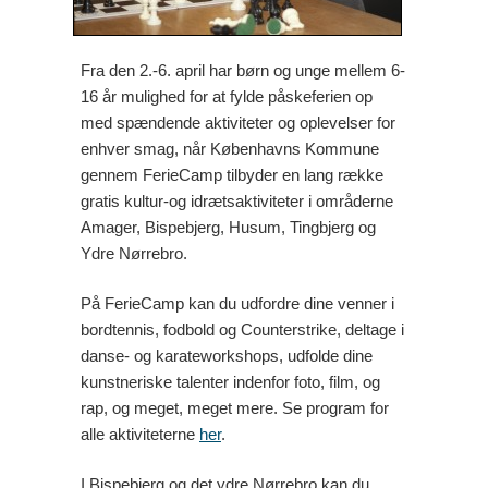
Fra den 2.-6. april har børn og unge mellem 6-
16 år mulighed for at fylde påskeferien op
med spændende aktiviteter og oplevelser for
enhver smag, når Københavns Kommune
gennem FerieCamp tilbyder en lang række
gratis kultur-og idrætsaktiviteter i områderne
Amager, Bispebjerg, Husum, Tingbjerg og
Ydre Nørrebro.
På FerieCamp kan du udfordre dine venner i
bordtennis, fodbold og Counterstrike, deltage i
danse- og karateworkshops, udfolde dine
kunstneriske talenter indenfor foto, film, og
rap, og meget, meget mere. Se program for
alle aktiviteterne
her
.
I Bispebjerg og det ydre Nørrebro kan du