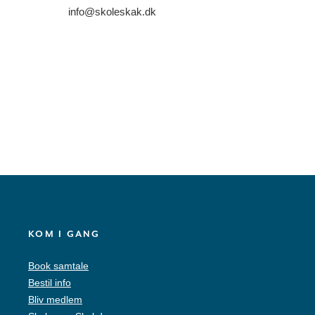
info@skoleskak.dk
KOM I GANG
Book samtale
Bestil info
Bliv medlem