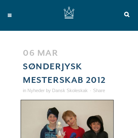
06 MAR
SØNDERJYSK
MESTERSKAB 2012
in
Nyheder
by
Dansk Skoleskak
Share