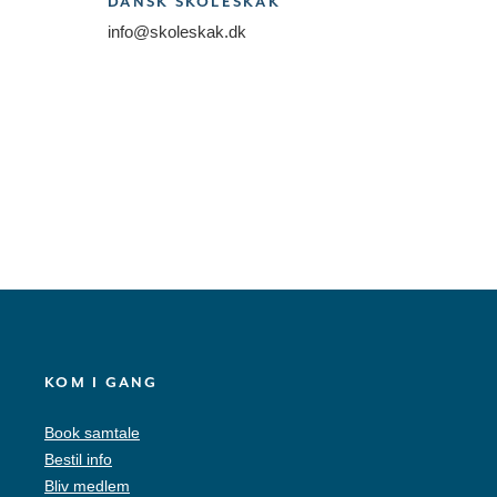
DANSK SKOLESKAK
info@skoleskak.dk
KOM I GANG
Book samtale
Bestil info
Bliv medlem