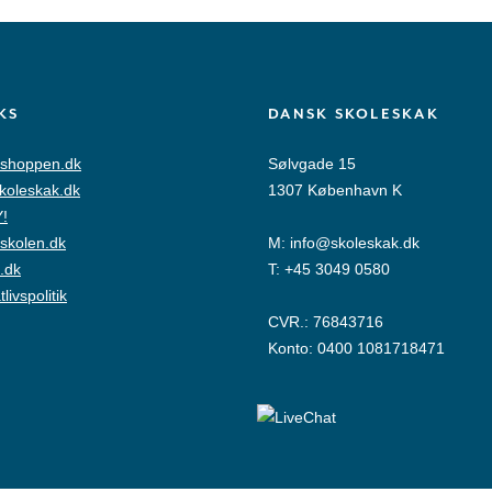
KS
DANSK SKOLESKAK
shoppen.dk
Sølvgade 15
skoleskak.dk
1307 København K
!
skolen.dk
M:
info@skoleskak.dk
.dk
T:
+45 3049 0580
tlivspolitik
CVR.: 76843716
Konto: 0400 1081718471