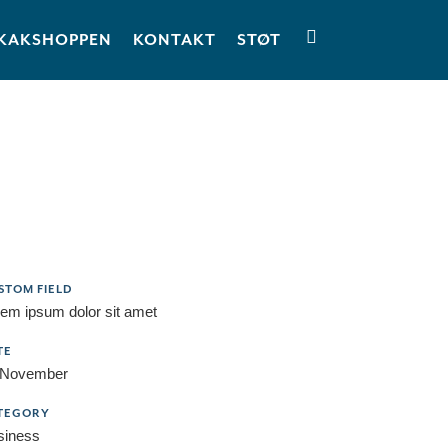
KAKSHOPPEN
KONTAKT
STØT
STOM FIELD
em ipsum dolor sit amet
TE
 November
TEGORY
siness