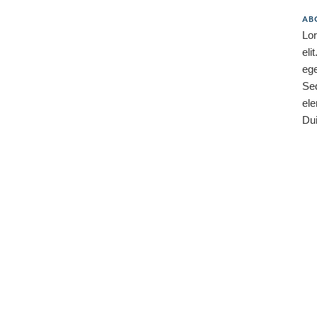
AB
Lor
eli
ege
Se
ele
Dui