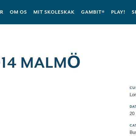
ER
OM OS
MIT SKOLESKAK
GAMBIT®
PLAY!
S
014 MALMÖ
CU
Lor
DA
20
CA
Bu