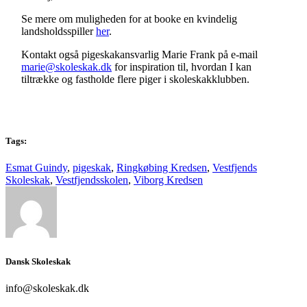
Se mere om muligheden for at booke en kvindelig
landsholdsspiller
her
.
Kontakt også pigeskakansvarlig Marie Frank på e-mail
marie@skoleskak.dk
for inspiration til, hvordan I kan
tiltrække og fastholde flere piger i skoleskakklubben.
Tags:
Esmat Guindy
,
pigeskak
,
Ringkøbing Kredsen
,
Vestfjends
Skoleskak
,
Vestfjendsskolen
,
Viborg Kredsen
Dansk Skoleskak
info@skoleskak.dk