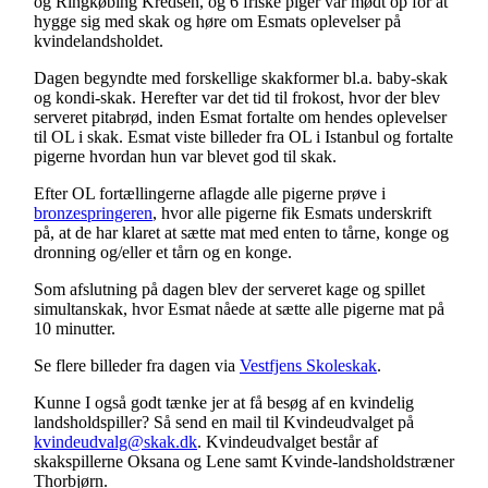
og Ringkøbing Kredsen, og 6 friske piger var mødt op for at
hygge sig med skak og høre om Esmats oplevelser på
kvindelandsholdet.
Dagen begyndte med forskellige skakformer bl.a. baby-skak
og kondi-skak. Herefter var det tid til frokost, hvor der blev
serveret pitabrød, inden Esmat fortalte om hendes oplevelser
til OL i skak. Esmat viste billeder fra OL i Istanbul og fortalte
pigerne hvordan hun var blevet god til skak.
Efter OL fortællingerne aflagde alle pigerne prøve i
bronzespringeren
, hvor alle pigerne fik Esmats underskrift
på, at de har klaret at sætte mat med enten to tårne, konge og
dronning og/eller et tårn og en konge.
Som afslutning på dagen blev der serveret kage og spillet
simultanskak, hvor Esmat nåede at sætte alle pigerne mat på
10 minutter.
Se flere billeder fra dagen via
Vestfjens Skoleskak
.
Kunne I også godt tænke jer at få besøg af en kvindelig
landsholdspiller? Så send en mail til Kvindeudvalget på
kvindeudvalg@skak.dk
. Kvindeudvalget består af
skakspillerne Oksana og Lene samt Kvinde-landsholdstræner
Thorbjørn.