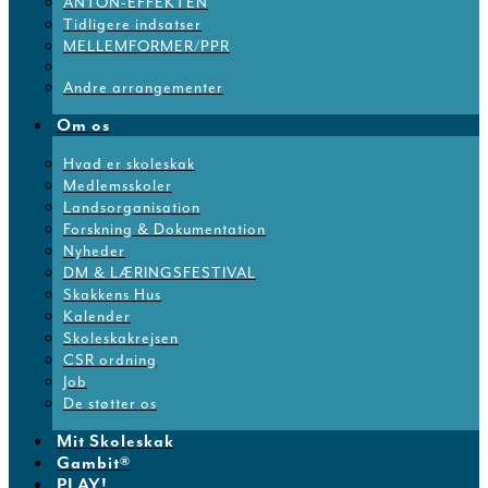
ANTON-EFFEKTEN
Tidligere indsatser
MELLEMFORMER/PPR
Andre arrangementer
Om os
Hvad er skoleskak
Medlemsskoler
Landsorganisation
Forskning & Dokumentation
Nyheder
DM & LÆRINGSFESTIVAL
Skakkens Hus
Kalender
Skoleskakrejsen
CSR ordning
Job
De støtter os
Mit Skoleskak
Gambit®
PLAY!