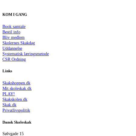
KOM I GANG
Book samtale
Bestil info
Bliv medlem
Skolernes Skakdag
Uddannelse
Systematisk læringsmetode
CSR Ordning
Links
Skakshoppen.dk
Mit.skoleskak.dk
PLAY!
Skakskolen.dk
Skak.dk
Privatlivspolitik
Dansk Skoleskak
Sølvgade 15