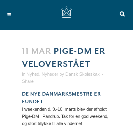
11 MAR
PIGE-DM ER
VELOVERSTÅET
in
Nyhed
,
Nyheder
by
Dansk Skoleskak
Share
DE NYE DANMARKSMESTRE ER
FUNDET
I weekenden d. 9.-10. marts blev der afholdt
Pige-DM i Pandrup. Tak for en god weekend,
og stort tillykke til alle vinderne!