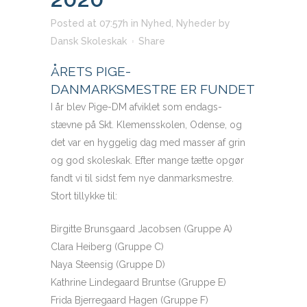
Posted at 07:57h
in
Nyhed
,
Nyheder
by
Dansk Skoleskak
Share
ÅRETS PIGE-
DANMARKSMESTRE ER FUNDET
I år blev Pige-DM afviklet som endags-
stævne på Skt. Klemensskolen, Odense, og
det var en hyggelig dag med masser af grin
og god skoleskak. Efter mange tætte opgør
fandt vi til sidst fem nye danmarksmestre.
Stort tillykke til:
Birgitte Brunsgaard Jacobsen (Gruppe A)
Clara Heiberg (Gruppe C)
Naya Steensig (Gruppe D)
Kathrine Lindegaard Bruntse (Gruppe E)
Frida Bjerregaard Hagen (Gruppe F)