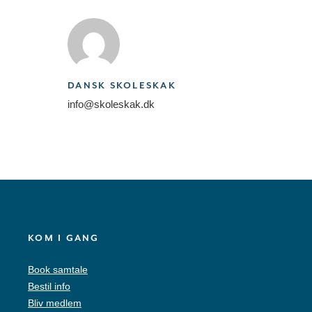
DANSK SKOLESKAK
info@skoleskak.dk
KOM I GANG
Book samtale
Bestil info
Bliv medlem