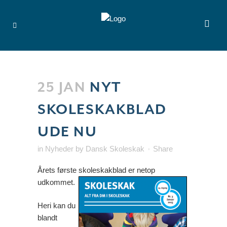
25 JAN
NYT
SKOLESKAKBLAD
UDE NU
in
Nyheder
by
Dansk Skoleskak
Share
Årets første skoleskakblad er netop
udkommet.
Heri kan du
blandt