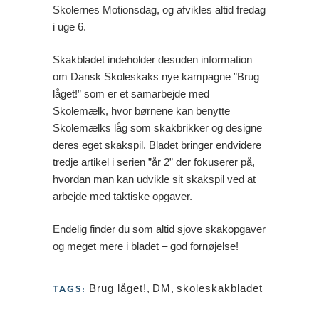
Skolernes Motionsdag, og afvikles altid fredag
i uge 6.
Skakbladet indeholder desuden information
om Dansk Skoleskaks nye kampagne ”Brug
låget!” som er et samarbejde med
Skolemælk, hvor børnene kan benytte
Skolemælks låg som skakbrikker og designe
deres eget skakspil. Bladet bringer endvidere
tredje artikel i serien ”år 2” der fokuserer på,
hvordan man kan udvikle sit skakspil ved at
arbejde med taktiske opgaver.
Endelig finder du som altid sjove skakopgaver
og meget mere i bladet – god fornøjelse!
Brug låget!
,
DM
,
skoleskakbladet
TAGS: