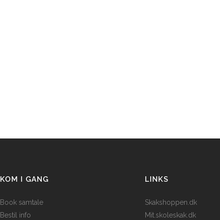
KOM I GANG
LINKS
Book samtale
Skakshoppen.dk
Bestil info
Mit.skoleskak.dk