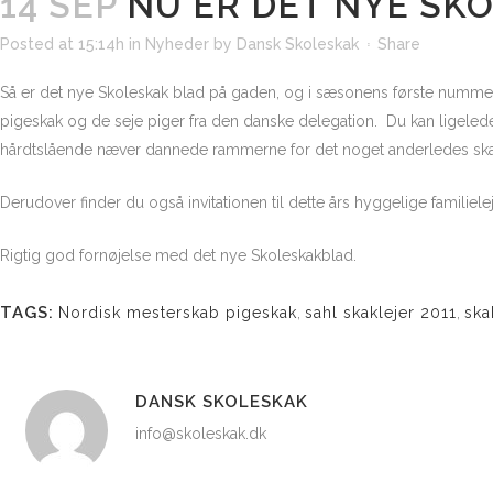
14 SEP
NU ER DET NYE SK
Posted at 15:14h
in
Nyheder
by
Dansk Skoleskak
Share
Så er det nye Skoleskak blad på gaden, og i sæsonens første nummer
pigeskak og de seje piger fra den danske delegation. Du kan ligeled
hårdtslående næver dannede rammerne for det noget anderledes sk
Derudover finder du også invitationen til dette års hyggelige familiel
Rigtig god fornøjelse med det nye Skoleskakblad.
TAGS:
Nordisk mesterskab pigeskak
,
sahl skaklejer 2011
,
ska
DANSK SKOLESKAK
info@skoleskak.dk