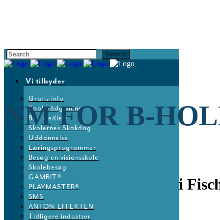
Vi tilbyder
Gratis info
NM FOR B-HOL
Book rådgivning
Bliv medlem
Skolernes Skakdag
Uddannelse
Læringsprogrammer
Besøg en visionsskole
Skolebesøg
GAMBIT®
15 sep
NM for B-Hold – i Fisch
PLAYMASTER®
SMS
ANTON-EFFEKTEN
Posted at 13:37h
in
Nyheder
by
Dansk Skoleskak
Tidligere indsatser
Share