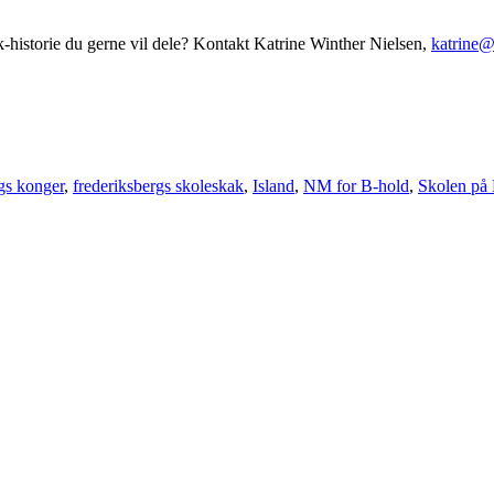
ak-historie du gerne vil dele? Kontakt Katrine Winther Nielsen,
katrine@
gs konger
,
frederiksbergs skoleskak
,
Island
,
NM for B-hold
,
Skolen på