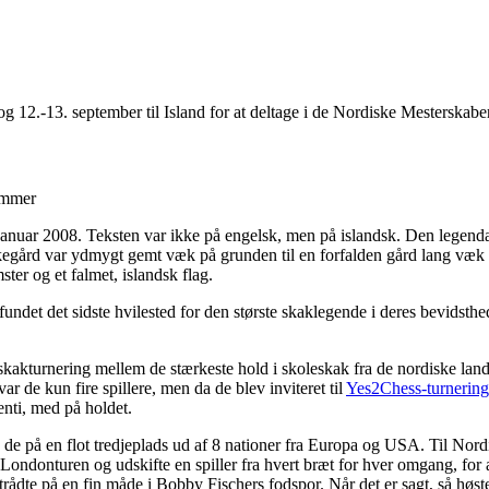
 12.-13. september til Island for at deltage i de Nordiske Mesterska
æmmer
nuar 2008. Teksten var ikke på engelsk, men på islandsk. Den legendar
irkegård var ydmygt gemt væk på grunden til en forfalden gård lang væk
ter og et falmet, islandsk flag.
det det sidste hvilested for den største skaklegende i deres bevidsthed,
akturnering mellem de stærkeste hold i skoleskak fra de nordiske land
de kun fire spillere, men da de blev inviteret til
Yes2Chess-turnerin
enti, med på holdet.
de på en flot tredjeplads ud af 8 nationer fra Europa og USA. Til Nord
ra Londonturen og udskifte en spiller fra hvert bræt for hver omgang, for at
trådte på en fin måde i Bobby Fischers fodspor. Når det er sagt, så høst