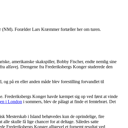
ber (NM). Forælder Lars Kræmmer fortæller her om turen.
iske, amerikanske skakspiller, Bobby Fischer, endte nemlig sine
 fra alfavej. Drengene fra Frederiksbergs Konger studerede den
 og på en eller anden måde blev forestilling forvandlet til
e. Frederiksbergs Konger havde kæmpet sig op ved først at vinde
gen i London
i sommers, blev de pålagt at finde et femtebræt. Det
isk Mesterskab i Island behøvedes kun de oprindelige, fire
 alle skulle få lige chancer for at deltage. Således satte
ede Frederiksbergs Konger alligevel et fornemt resultat ved