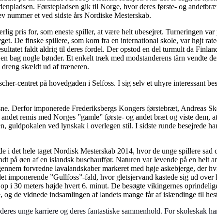
ndenpladsen. Førstepladsen gik til Norge, hvor deres første- og andetbr
blev nummer et ved sidste års Nordiske Mesterskab.
g pris for, som eneste spiller, at være helt ubesejret. Turneringen va
get. De finske spillere, som kom fra en international skole, var højt rate
ltatet faldt aldrig til deres fordel. Der opstod en del turmult da Finland
en bag nogle bønder. Et enkelt træk med modstanderens tårn vendte der
le dreng skældt ud af træneren.
er-centret på hovedgaden i Selfoss. I sig selv et uhyre interessant besøg
ksne. Derfor imponerede Frederiksbergs Kongers førstebræt, Andreas 
dt andet remis med Norges ”gamle” første- og andet bræt og viste dem, 
, guldpokalen ved lynskak i overlegen stil. I sidste runde besejrede han
 i det hele taget Nordisk Mesterskab 2014, hvor de unge spillere sad 
ndt på øen af en islandsk buschauffør. Naturen var levende på en helt 
gennem forvredne lavalandskaber markeret med høje askebjerge, der hvi
det imponerende ”Gullfoss”-fald, hvor gletsjervand kastede sig ud ov
op i 30 meters højde hvert 6. minut. De besøgte vikingernes oprindeli
og de vidnede indsamlingen af landets mange får af islændinge til hest
eres unge karriere og deres fantastiske sammenhold. For skoleskak handle