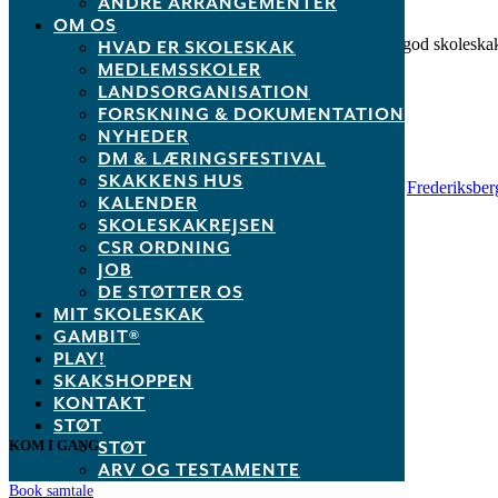
ANDRE ARRANGEMENTER
være omdrejningspunkt for livets store hjul.”
OM OS
En stor tak til Lars for den fine beretning. Har du en god skolesk
HVAD ER SKOLESKAK
MEDLEMSSKOLER
LANDSORGANISATION
FORSKNING & DOKUMENTATION
NYHEDER
Tags:
DM & LÆRINGSFESTIVAL
SKAKKENS HUS
bobby fischer
,
De nordiske mesterskaber
,
Frederiksberg
,
Frederiksber
KALENDER
SKOLESKAKREJSEN
CSR ORDNING
JOB
DE STØTTER OS
MIT SKOLESKAK
Dansk Skoleskak
GAMBIT®
PLAY!
info@skoleskak.dk
SKAKSHOPPEN
KONTAKT
STØT
STØT
KOM I GANG
ARV OG TESTAMENTE
Book samtale