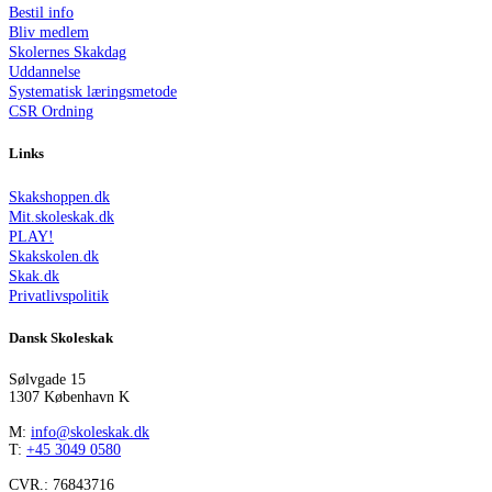
Bestil info
Bliv medlem
Skolernes Skakdag
Uddannelse
Systematisk læringsmetode
CSR Ordning
Links
Skakshoppen.dk
Mit.skoleskak.dk
PLAY!
Skakskolen.dk
Skak.dk
Privatlivspolitik
Dansk Skoleskak
Sølvgade 15
1307 København K
M:
info@skoleskak.dk
T:
+45 3049 0580
CVR.: 76843716