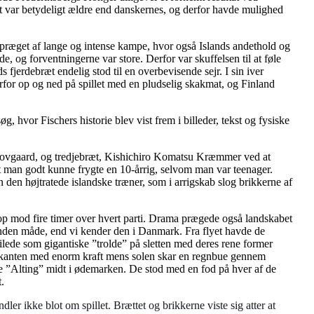
æt var betydeligt ældre end danskernes, og derfor havde mulighed
r præget af lange og intense kampe, hvor også Islands andethold og
de, og forventningerne var store. Derfor var skuffelsen til at føle
s fjerdebræt endelig stod til en overbevisende sejr. I sin iver
for op og ned på spillet med en pludselig skakmat, og Finland
, hvor Fischers historie blev vist frem i billeder, tekst og fysiske
Skovgaard, og tredjebræt, Kishichiro Komatsu Kræmmer ved at
at man godt kunne frygte en 10-årrig, selvom man var teenager.
 den højtratede islandske træner, som i arrigskab slog brikkerne af
op mod fire timer over hvert parti. Drama prægede også landskabet
anden måde, end vi kender den i Danmark. Fra flyet havde de
lede som gigantiske ”trolde” på sletten med deres rene former
er kanten med enorm kraft mens solen skar en regnbue gennem
ge ”Alting” midt i ødemarken. De stod med en fod på hver af de
.
r ikke blot om spillet. Brættet og brikkerne viste sig atter at