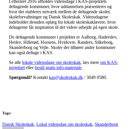
I efteråret 2016 afholdes vidensdage i KAS-projektets
deltagende kommuner, hvor uddannelsen præsenteres og
hvor der etableres netværk mellem de deltagende skoler,
skoleforvaltninger og Dansk Skoleskak. Vidensdagene
indeholder desuden oplæg fra lokale skoleskaklærere, hvor
deltagerne får inspiration til det videre arbejde på egen skole.
De deltagende kommuner i projektet er Aalborg, Haderslev,
Herlev, Hillerød, Horsens, Hvidovre, Randers, Silkeborg,
Skanderborg og Vejle. Skoler der tilhører andre kommuner
kan også deltage i KAS.
Se alle
lokale vidensdage om skoleskak
, læs mere
om KAS-
projektet
eller
bestil gratis info-materiale
.
Spørgsmål?
Kontakt
kas@skoleskak.dk
/ 3049 0580.
Tags:
Dansk Skoleskak
,
Lokal vidensdag om skoleskak
,
Skanderborg