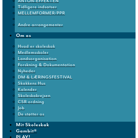
ANTON-EFFEKTEN
Tidligere indsatser
MELLEMFORMER/PPR
Andre arrangementer
Om os
Hvad er skoleskak
Medlemsskoler
Landsorganisation
Forskning & Dokumentation
Nyheder
DM & LÆRINGSFESTIVAL
Skakkens Hus
Kalender
Skoleskakrejsen
CSR ordning
Job
De støtter os
Mit Skoleskak
Gambit®
PLAY!