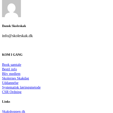
Dansk Skoleskak
info@skoleskak.dk
KOM I GANG
Book samtale
Bestil info
Bliv medlem
Skolernes Skakdag
Uddannelse
Systematisk læringsmetode
CSR Ordning
Links
Skakshoppen.dk