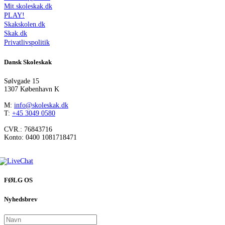
Mit.skoleskak.dk
PLAY!
Skakskolen.dk
Skak.dk
Privatlivspolitik
Dansk Skoleskak
Sølvgade 15
1307 København K
M:
info@skoleskak.dk
T:
+45 3049 0580
CVR.: 76843716
Konto: 0400 1081718471
FØLG OS
Nyhedsbrev