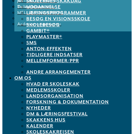
SKOLERNES SKAKDAG
ANTON-EFFEKTEN
Job
UDDANNELSE
Tidligere indsatser
De støtter os
LÆRINGSPROGRAMMER
MELLEMFORMER/PPR
BESØG EN VISIONSSKOLE
Andre arrangementer
SKOLEBESØG
GAMBIT®
PLAYMASTER®
SMS
ANTON-EFFEKTEN
TIDLIGERE INDSATSER
MELLEMFORMER/PPR
ANDRE ARRANGEMENTER
OM OS
HVAD ER SKOLESKAK
MEDLEMSSKOLER
LANDSORGANISATION
FORSKNING & DOKUMENTATION
NYHEDER
DM & LÆRINGSFESTIVAL
SKAKKENS HUS
KALENDER
SKOLESKAKREJSEN