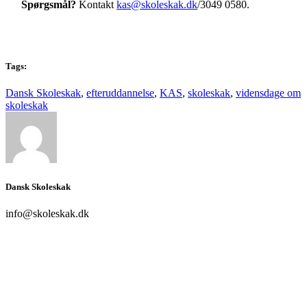
Spørgsmål?
Kontakt
kas@skoleskak.dk
/3049 0580.
Tags:
Dansk Skoleskak
,
efteruddannelse
,
KAS
,
skoleskak
,
vidensdage om
skoleskak
Dansk Skoleskak
info@skoleskak.dk