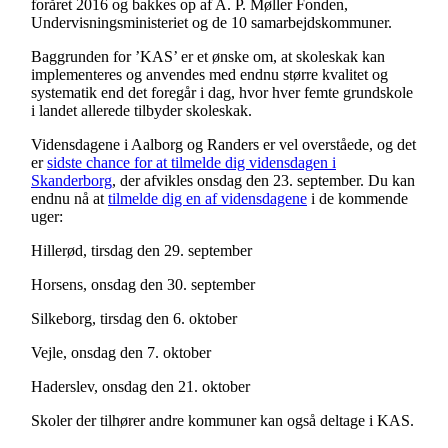
foråret 2016 og bakkes op af A. P. Møller Fonden,
Undervisningsministeriet og de 10 samarbejdskommuner.
Baggrunden for ’KAS’ er et ønske om, at skoleskak kan
implementeres og anvendes med endnu større kvalitet og
systematik end det foregår i dag, hvor hver femte grundskole
i landet allerede tilbyder skoleskak.
Vidensdagene i Aalborg og Randers er vel overståede, og det
er
sidste chance for at tilmelde dig vidensdagen i
Skanderborg
, der afvikles onsdag den 23. september. Du kan
endnu nå at
tilmelde dig en af vidensdagene
i de kommende
uger:
Hillerød, tirsdag den 29. september
Horsens, onsdag den 30. september
Silkeborg, tirsdag den 6. oktober
Vejle, onsdag den 7. oktober
Haderslev, onsdag den 21. oktober
Skoler der tilhører andre kommuner kan også deltage i KAS.