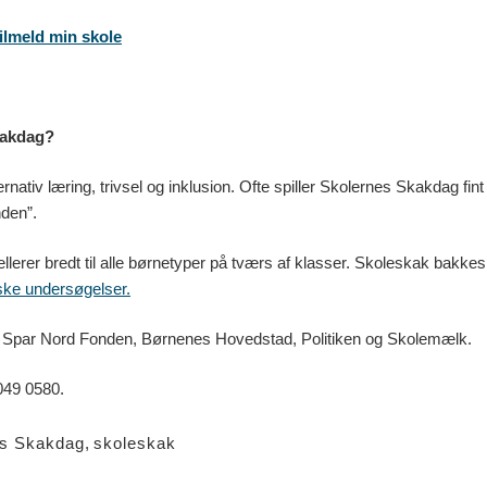
tilmeld min skole
kakdag?
ativ læring, trivsel og inklusion. Ofte spiller Skolernes Skakdag fi
nden”.
llerer bredt til alle børnetyper på tværs af klasser. Skoleskak bakk
ske undersøgelser.
 Spar Nord Fonden, Børnenes Hovedstad, Politiken og Skolemælk.
049 0580.
es Skakdag
,
skoleskak