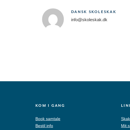
DANSK SKOLESKAK
info@skoleskak.dk
KOM I GANG
LIN
Book samtale
Skak
Bestil info
Mit.