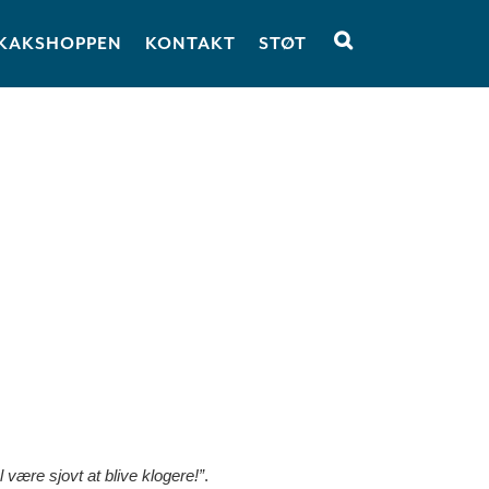
KAKSHOPPEN
KONTAKT
STØT
l være sjovt at blive klogere!”
.