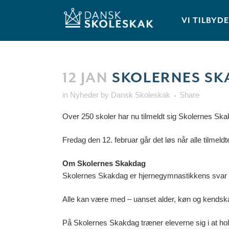
VI TILBYD
12 JAN
SKOLERNES SKA
in
Nyheder
by
Dansk Skoleskak
Share
Over 250 skoler har nu tilmeldt sig Skolernes Skak
Fredag den 12. februar går det løs når alle tilmel
Om Skolernes Skakdag
Skolernes Skakdag er hjernegymnastikkens svar 
Alle kan være med – uanset alder, køn og kendskab 
På Skolernes Skakdag træner eleverne sig i at hol