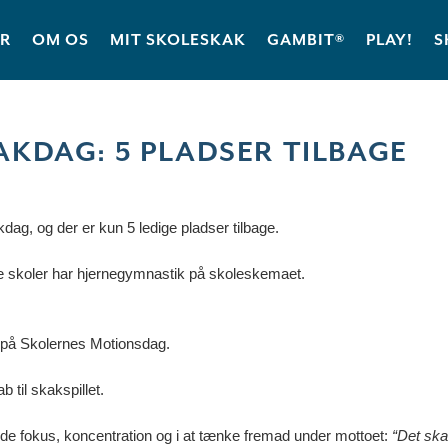
ER
OM OS
MIT SKOLESKAK
GAMBIT®
PLAY!
S
KDAG: 5 PLADSER TILBAGE
dag, og der er kun 5 ledige pladser tilbage.
dte skoler har hjernegymnastik på skoleskemaet.
på Skolernes Motionsdag.
til skakspillet.
de fokus, koncentration og i at tænke fremad under mottoet:
“Det ska