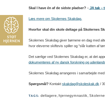
Skal I have én af de sidste pladser?
–
JA tak – 
Læs mere om Skolernes Skakdag.
Hvorfor skal din skole deltage på Skolernes S
STØT
Skolernes Skakdag giver børnene en dag med altern
HJERNEN
hvor eleverne skiftevis spiller og “slår katten af tø
Det særlige ved Skolernes Skakdag er, at det appe
dokumenteres af ny dansk forskning og udenland
Skolernes Skakdag arrangeres i samarbejde med
Spørgsmål?
Kontakt
skakdag@skoleskak.dk
/ 3
deltagere
,
hjernegymnastik
,
Skolern
TAGS: