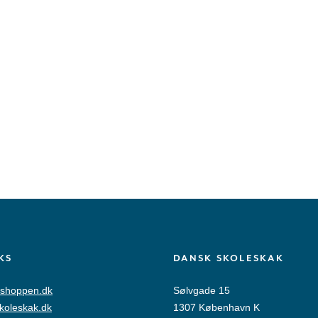
KS
DANSK SKOLESKAK
shoppen.dk
Sølvgade 15
skoleskak.dk
1307 København K