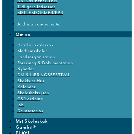
ANTON-EFFEKTEN
Tidligere indsatser
MELLEMFORMER/PPR
Andre arrangementer
Om os
Hvad er skoleskak
Medlemsskoler
Landsorganisation
Forskning & Dokumentation
Nyheder
DM & LÆRINGSFESTIVAL
Skakkens Hus
Kalender
Skoleskakrejsen
CSR ordning
Job
De støtter os
Mit Skoleskak
Gambit®
PLAY!