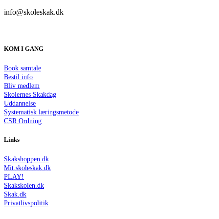
info@skoleskak.dk
KOM I GANG
Book samtale
Bestil info
Bliv medlem
Skolernes Skakdag
Uddannelse
Systematisk læringsmetode
CSR Ordning
Links
Skakshoppen.dk
Mit.skoleskak.dk
PLAY!
Skakskolen.dk
Skak.dk
Privatlivspolitik