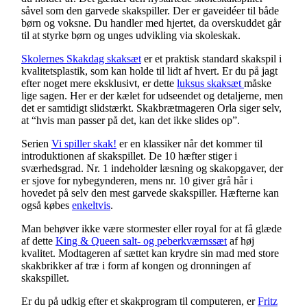
såvel som den garvede skakspiller. Der er gaveidéer til både
børn og voksne. Du handler med hjertet, da overskuddet går
til at styrke børn og unges udvikling via skoleskak.
Skolernes Skakdag skaksæt
er et praktisk standard skakspil i
kvalitetsplastik, som kan holde til lidt af hvert. Er du på jagt
efter noget mere eksklusivt, er dette
luksus skaksæt
måske
lige sagen. Her er der kælet for udseendet og detaljerne, men
det er samtidigt slidstærkt. Skakbrætmageren Orla siger selv,
at “hvis man passer på det, kan det ikke slides op”.
Serien
Vi spiller skak!
er en klassiker når det kommer til
introduktionen af skakspillet. De 10 hæfter stiger i
sværhedsgrad. Nr. 1 indeholder læsning og skakopgaver, der
er sjove for nybegynderen, mens nr. 10 giver grå hår i
hovedet på selv den mest garvede skakspiller. Hæfterne kan
også købes
enkeltvis
.
Man behøver ikke være stormester eller royal for at få glæde
af dette
King & Queen salt- og peberkværnssæt
af høj
kvalitet. Modtageren af sættet kan krydre sin mad med store
skakbrikker af træ i form af kongen og dronningen af
skakspillet.
Er du på udkig efter et skakprogram til computeren, er
Fritz