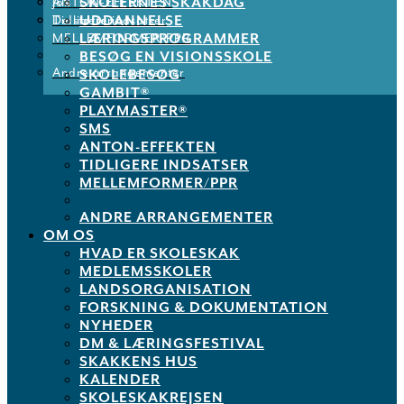
SKOLERNES SKAKDAG
ANTON-EFFEKTEN
Job
UDDANNELSE
Tidligere indsatser
De støtter os
LÆRINGSPROGRAMMER
MELLEMFORMER/PPR
BESØG EN VISIONSSKOLE
Andre arrangementer
SKOLEBESØG
GAMBIT®
PLAYMASTER®
SMS
ANTON-EFFEKTEN
TIDLIGERE INDSATSER
MELLEMFORMER/PPR
ANDRE ARRANGEMENTER
OM OS
HVAD ER SKOLESKAK
MEDLEMSSKOLER
LANDSORGANISATION
FORSKNING & DOKUMENTATION
NYHEDER
DM & LÆRINGSFESTIVAL
SKAKKENS HUS
KALENDER
SKOLESKAKREJSEN