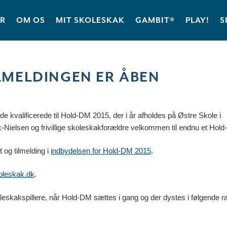
ER
OM OS
MIT SKOLESKAK
GAMBIT®
PLAY!
S
LMELDINGEN ER ÅBEN
de kvalificerede til Hold-DM 2015, der i år afholdes på Østre Skole i
nk-Nielsen og frivillige skoleskakforældre velkommen til endnu et Hol
og tilmelding i
indbydelsen for Hold-DM 2015
.
oleskak.dk
.
eskakspillere, når Hold-DM sættes i gang og der dystes i følgende r