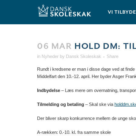
VI TILBYD
06 MAR
HOLD DM: TI
in
Nyheder
by
Dansk Skoleskak
Share
Rundt i kredsene er man i disse dage ved at finde 
Middelfart den 10.-12. april. Her byder Asger Fra
Indbydelse
– Læs mere om overnatning, transport 
Tilmelding og betaling
– Skal ske via
holddm.sk
Der bliver skarp konkurrence mellem de unge skol
A-rækken: 0.-10. kl. fra samme skole