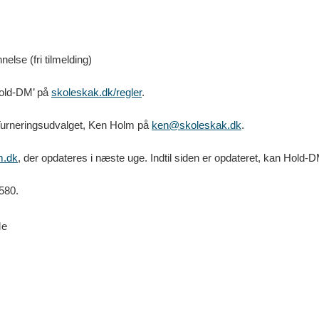
se (fri tilmelding)
Hold-DM’ på
skoleskak.dk/regler
.
r Turneringsudvalget, Ken Holm på
ken@skoleskak.dk
.
m.dk
, der opdateres i næste uge. Indtil siden er opdateret, kan Hold
580.
le