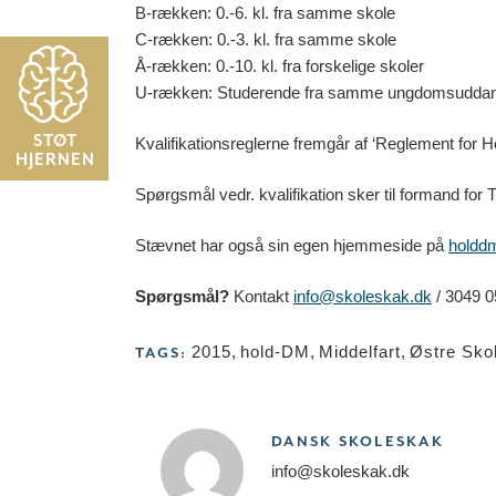
B-rækken: 0.-6. kl. fra samme skole
C-rækken: 0.-3. kl. fra samme skole
Å-rækken: 0.-10. kl. fra forskelige skoler
U-rækken: Studerende fra samme ungdomsuddannel
STØT
Kvalifikationsreglerne fremgår af ‘Reglement for 
HJERNEN
Spørgsmål vedr. kvalifikation sker til formand fo
Stævnet har også sin egen hjemmeside på
holdd
Spørgsmål?
Kontakt
info@skoleskak.dk
/ 3049 0
2015
,
hold-DM
,
Middelfart
,
Østre Sko
TAGS:
DANSK SKOLESKAK
info@skoleskak.dk