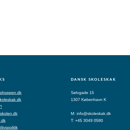
KS
DANSK SKOLESKAK
shoppen.dk
Sølvgade 15
skoleskak.dk
1307 København K
!
skolen.dk
M:
info@skoleskak.dk
.dk
T:
+45 3049 0580
tlivspolitik