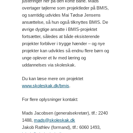
justeringer her på den korte bane. Mads
overtager tøjlerne som projektleder på BMIS,
og samtidig udvides Mai Tødsø Jensens
ansættelse, så hun også tilknyttes BMIS. De
øvrige dygtige ansatte i BMIS-projektet
fortsætter, således at både eksisterende
projekter forbliver i trygge hænder – og nye
projekter kan udvikles så endnu flere børn og
unge oplever et liv med læring og
uddannelses via skoleskak.
Du kan læse mere om projektet
www.skoleskak.dk/bmis
.
For flere oplysninger kontakt:
Mads Jacobsen (generalsekretær), tlf.: 2240
1488,
mads@skoleskak.dk
Jakob Rathlev (formand), tlf.: 6060 1493,