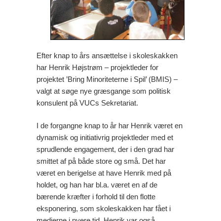
Efter knap to års ansættelse i skoleskakken
har Henrik Højstrøm – projektleder for
projektet ’Bring Minoriteterne i Spil’ (BMIS) –
valgt at søge nye græsgange som politisk
konsulent på VUCs Sekretariat.
I de forgangne knap to år har Henrik været en
dynamisk og initiativrig projektleder med et
sprudlende engagement, der i den grad har
smittet af på både store og små. Det har
været en berigelse at have Henrik med på
holdet, og han har bl.a. været en af de
bærende kræfter i forhold til den flotte
eksponering, som skoleskakken har fået i
medierne i nyere tid. Henrik var også