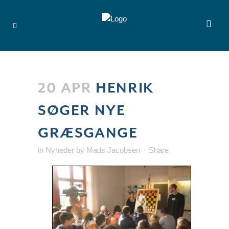
20 APR
HENRIK
SØGER NYE
GRÆSGANGE
in
Nyheder
by
Mads Jacobsen
Share