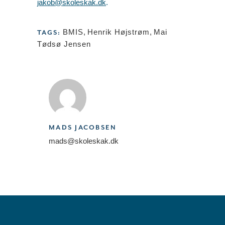
jakob@skoleskak.dk
.
BMIS
,
Henrik Højstrøm
,
Mai
TAGS:
Tødsø Jensen
MADS JACOBSEN
mads@skoleskak.dk