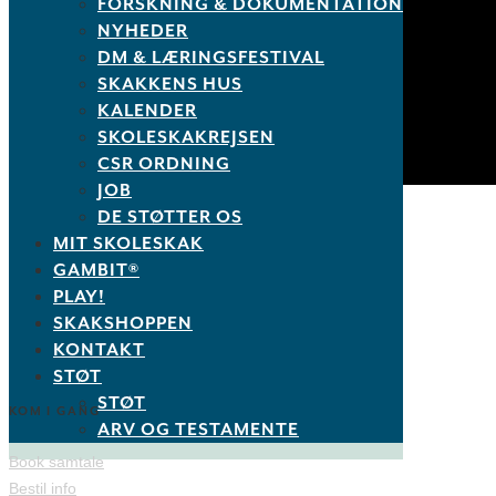
FORSKNING & DOKUMENTATION
NYHEDER
DM & LÆRINGSFESTIVAL
SKAKKENS HUS
KALENDER
SKOLESKAKREJSEN
CSR ORDNING
JOB
DE STØTTER OS
MIT SKOLESKAK
GAMBIT®
PLAY!
SKAKSHOPPEN
KONTAKT
STØT
STØT
KOM I GANG
ARV OG TESTAMENTE
Book samtale
Bestil info