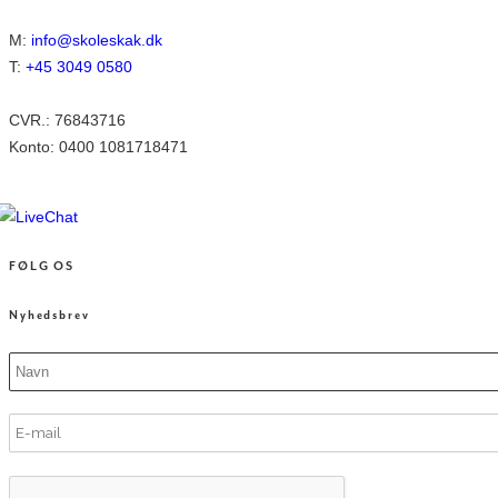
M:
info@skoleskak.dk
T:
+45 3049 0580
CVR.: 76843716
Konto: 0400 1081718471
FØLG OS
Nyhedsbrev