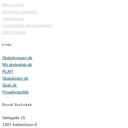
Bliv medlem
Skolernes Skakdag
Uddannelse
Systematisk læringsmetode
CSR Ordning
Links
Skakshoppen.dk
Mit.skoleskak.dk
PLAY!
Skakskolen.dk
Skak.dk
Privatlivspolitik
Dansk Skoleskak
Sølvgade 15
1307 København K