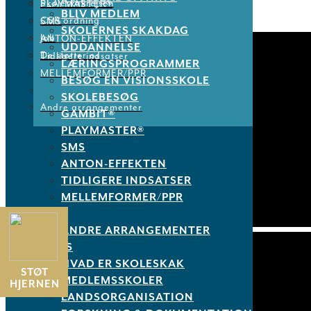
Skoleskakrejsen
PLAYMASTER®
BLIV MEDLEM
CSR ordning
SMS
SKOLERNES SKAKDAG
Job
ANTON-EFFEKTEN
UDDANNELSE
De støtter os
Tidligere indsatser
LÆRINGSPROGRAMMER
MELLEMFORMER/PPR
BESØG EN VISIONSSKOLE
SKOLEBESØG
Andre arrangementer
GAMBIT®
PLAYMASTER®
SMS
ANTON-EFFEKTEN
TIDLIGERE INDSATSER
MELLEMFORMER/PPR
ANDRE ARRANGEMENTER
OM OS
HVAD ER SKOLESKAK
STØT
MEDLEMSSKOLER
HJERNEN
LANDSORGANISATION