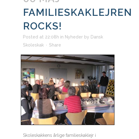
FAMILIESKAKLEJREN
ROCKS!
Posted at 22:08h
in
Nyheder
by
Dansk
Skoleskak
Share
Skoleskakkens årlige familieskaklejr i