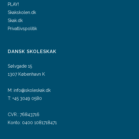
PLAY!
Skakskolen.dk
Skak.dk
Privatlivspolitik
DANSK SKOLESKAK
Sølvgade 15
1307 København K
M:
info@skoleskak.dk
T:
+45 3049 0580
CVR.: 76843716
Konto: 0400 1081718471