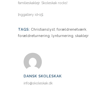
familieskaklejr. Skoleskak rocks!
[nggallery id=15]
.
TAGS:
Christianslyst
,
forældrenetværk
,
forældreturnering
,
lynturnering
,
skaklejr
DANSK SKOLESKAK
info@skoleskak.dk