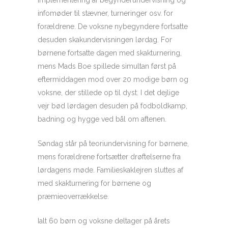
implementering af begynderundervisning og
infomøder til stævner, turneringer osv. for
forældrene. De voksne nybegyndere fortsatte
desuden skakundervisningen lørdag. For
børnene fortsatte dagen med skakturnering,
mens Mads Boe spillede simultan først på
eftermiddagen mod over 20 modige børn og
voksne, der stillede op til dyst. I det dejlige
vejr bød lørdagen desuden på fodboldkamp,
badning og hygge ved bål om aftenen.
Søndag står på teoriundervisning for børnene,
mens forældrene fortsætter drøftelserne fra
lørdagens møde. Familieskaklejren sluttes af
med skakturnering for børnene og
præmieoverrækkelse.
Ialt 60 børn og voksne deltager på årets