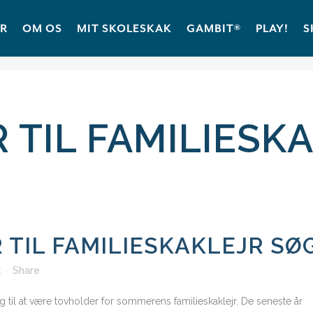
ER
OM OS
MIT SKOLESKAK
GAMBIT®
PLAY!
S
TIL FAMILIESK
TIL FAMILIESKAKLEJR SØ
k
Share
sig til at være tovholder for sommerens familieskaklejr. De seneste år