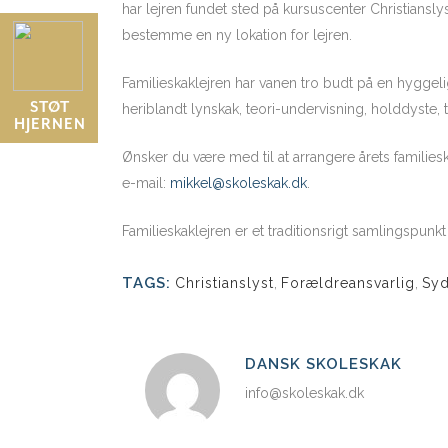
har lejren fundet sted på kursuscenter Christiansl
bestemme en ny lokation for lejren.
Familieskaklejren har vanen tro budt på en hyggeli
STØT
heriblandt lynskak, teori-undervisning, holddyste
HJERNEN
Ønsker du være med til at arrangere årets families
e-mail:
mikkel@skoleskak.dk
.
Familieskaklejren er et traditionsrigt samlingspunkt
TAGS:
Christianslyst
,
Forældreansvarlig
,
Syd
DANSK SKOLESKAK
info@skoleskak.dk