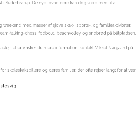
yst i Süderbrarup. De nye tovholdere kan dog være med til at
g weekend med masser af sjove skak-, sports-, og familieaktiviteter,
, team-talking-chess, fodbold, beachvolley og snobrød på bålpladsen.
kaklejr, eller ønsker du mere information, kontakt Mikkel Nørgaard på
 for skoleskakspillere og deres familier, der ofte rejser langt for at v
slesvig