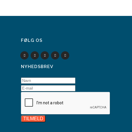
FØLG OS
NYHEDSBREV