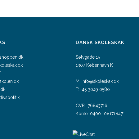
KS
DANSK SKOLESKAK
shoppen.dk
Sølvgade 15
skoleskak.dk
1307 København K
!
skolen.dk
M:
info@skoleskak.dk
.dk
T:
+45 3049 0580
tlivspolitik
CVR.: 76843716
Konto: 0400 1081718471