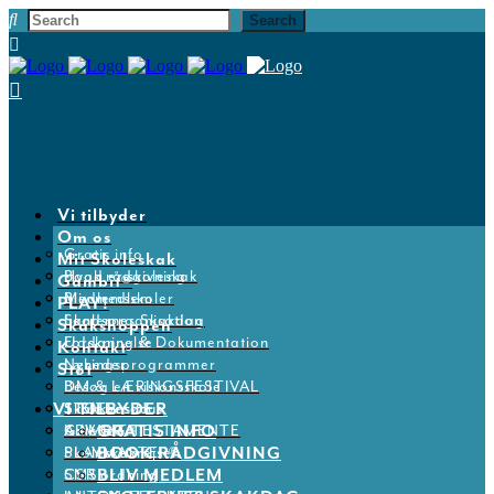
Vi tilbyder
Om os
Gratis info
Mit Skoleskak
Book rådgivning
Hvad er skoleskak
Gambit®
Bliv medlem
Medlemsskoler
PLAY!
Skolernes Skakdag
Landsorganisation
Skakshoppen
Uddannelse
Forskning & Dokumentation
Kontakt
Læringsprogrammer
Nyheder
Støt
Besøg en visionsskole
DM & LÆRINGSFESTIVAL
VI TILBYDER
Skolebesøg
Skakkens Hus
STØT
GRATIS INFO
GAMBIT®
Kalender
ARV OG TESTAMENTE
BOOK RÅDGIVNING
PLAYMASTER®
Skoleskakrejsen
BLIV MEDLEM
SMS
CSR ordning