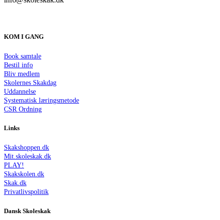
KOM I GANG
Book samtale
Bestil info
Bliv medlem
Skolernes Skakdag
Uddannelse
Systematisk læringsmetode
CSR Ordning
Links
Skakshoppen.dk
Mit.skoleskak.dk
PLAY!
Skakskolen.dk
Skak.dk
Privatlivspolitik
Dansk Skoleskak