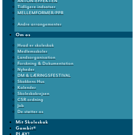
ANTON-EFFEKTEN
Tidligere indsatser
MELLEMFORMER/PPR
Andre arrangementer
Om os
Hvad er skoleskak
Medlemsskoler
Landsorganisation
Forskning & Dokumentation
Nyheder
DM & LÆRINGSFESTIVAL
Skakkens Hus
Kalender
Skoleskakrejsen
CSR ordning
Job
De støtter os
Mit Skoleskak
Gambit®
PLAY!