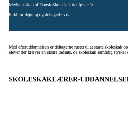
Medlemsskab af Dansk Skoleskak det første år
Fuld forplejning og deltagerbevis
Med efteruddannelsen er deltagerne rustet til at starte skoleskak 
elever der kræver en ekstra indsats, da skoleskak samtidig styrker
SKOLESKAKLÆRER-UDDANNELSEN
København 21. & 22. september 2