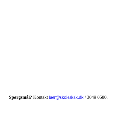
LÆS MERE
Aarhus 28. & 29. september 2017
LÆS MERE
Spørgsmål?
Kontakt
laer@skoleskak.dk
/ 3049 0580.