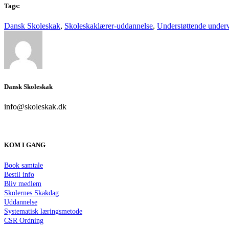
Tags:
Dansk Skoleskak
,
Skoleskaklærer-uddannelse
,
Understøttende under
Dansk Skoleskak
info@skoleskak.dk
KOM I GANG
Book samtale
Bestil info
Bliv medlem
Skolernes Skakdag
Uddannelse
Systematisk læringsmetode
CSR Ordning