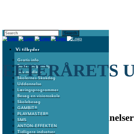
Vi tilbyder
Gratis info
EFTERÅRETS 
Book rådgivning
Bliv medlem
Skolernes Skakdag
Uddannelse
Læringsprogrammer
Besøg en visionsskole
Skolebesøg
GAMBIT®
PLAYMASTER®
31 maj
Efterårets uddannelser
SMS
ANTON-EFFEKTEN
Tidligere indsatser
Posted at 11:05h
in
Nyheder
by
Dansk Skoleskak