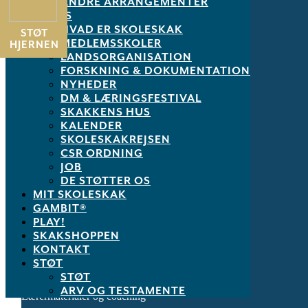
ANDRE ARRANGEMENTER
OM OS
HVAD ER SKOLESKAK
STØT
MEDLEMSSKOLER
HJERNEN
Formidling af skakregler og pædagogiske metoder
LANDSORGANISATION
FORSKNING & DOKUMENTATION
Planlægning af undervisningsforløb
NYHEDER
DM & LÆRINGSFESTIVAL
Alternative aktiviteter med skoleskak
SKAKKENS HUS
Matematik og forebyggende specialundervisning
KALENDER
SKOLESKAKREJSEN
CSR ORDNING
JOB
DE STØTTER OS
MIT SKOLESKAK
Det får du med
GAMBIT®
PLAY!
SKAKSHOPPEN
KONTAKT
STØT
Vejledning i start af skoleskak
STØT
ARV OG TESTAMENTE
Lærermaterialer og coaching