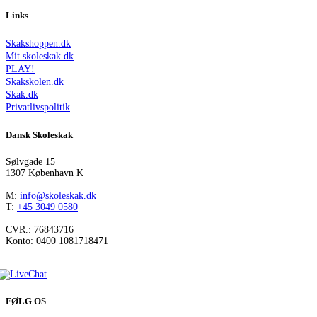
Links
Skakshoppen.dk
Mit.skoleskak.dk
PLAY!
Skakskolen.dk
Skak.dk
Privatlivspolitik
Dansk Skoleskak
Sølvgade 15
1307 København K
M:
info@skoleskak.dk
T:
+45 3049 0580
CVR.: 76843716
Konto: 0400 1081718471
FØLG OS