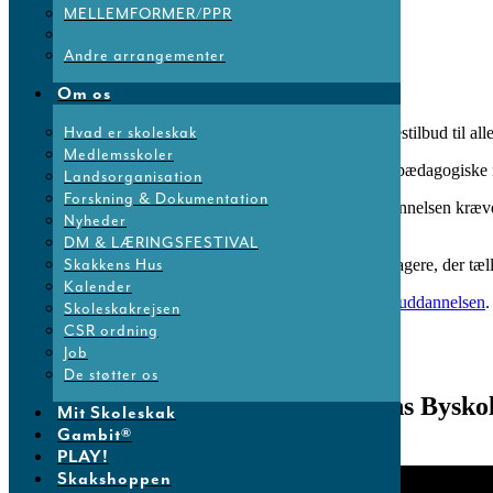
MELLEMFORMER/PPR
Share
Andre arrangementer
Om os
Hvad er skoleskak
Til efteråret
udbydes endnu engang efteruddannelsestilbud til all
Medlemsskoler
På uddannelsen
får du som deltager helt styr på de pædagogiske m
Landsorganisation
Forskning & Dokumentation
Undervisningen
bygger på aktiv deltagelse og uddannelsen kræver
Nyheder
actionskak.
DM & LÆRINGSFESTIVAL
Skakkens Hus
Uddannelsen
har høstet stor ros blandt tidligere deltagere, der t
Kalender
Læs
folkeskolen.dk’ s anmeldelse af skoleskaklærer-uddannelsen
.
Skoleskakrejsen
CSR ordning
Job
De støtter os
Skoleskak på skemaet på Horsens Bysko
Mit Skoleskak
Gambit®
PLAY!
Skakshoppen