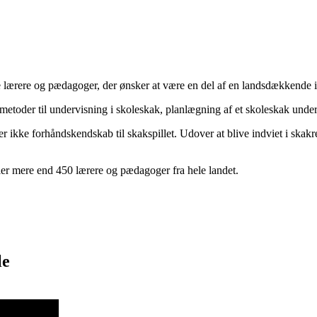
e lærere og pædagoger, der ønsker at være en del af en landsdækkende
etoder til undervisning i skoleskak, planlægning af et skoleskak underv
 ikke forhåndskendskab til skakspillet. Udover at blive indviet i skak
æller mere end 450 lærere og pædagoger fra hele landet.
le