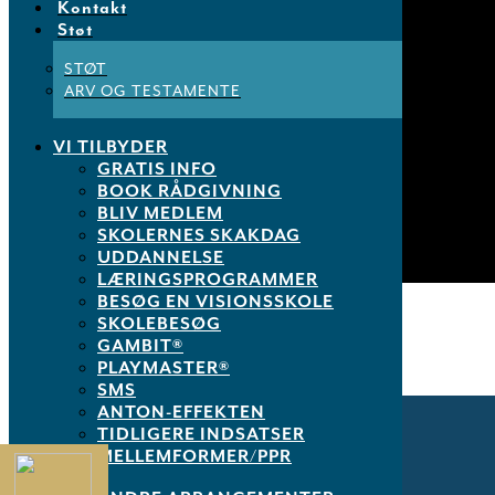
Kontakt
Støt
STØT
ARV OG TESTAMENTE
VI TILBYDER
GRATIS INFO
BOOK RÅDGIVNING
BLIV MEDLEM
SKOLERNES SKAKDAG
UDDANNELSE
LÆRINGSPROGRAMMER
BESØG EN VISIONSSKOLE
SKOLEBESØG
Se hele filmen om Peter og Horsens Byskole
.
GAMBIT®
PLAYMASTER®
SMS
ANTON-EFFEKTEN
TIDLIGERE INDSATSER
MELLEMFORMER/PPR
På kurset arbejder du med