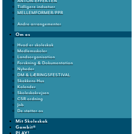
ANTON-EFFEKTEN
Tidligere indsatser
MELLEMFORMER/PPR
Andre arrangementer
Om os
Hvad er skoleskak
Medlemsskoler
Landsorganisation
Forskning & Dokumentation
Nyheder
DM & LÆRINGSFESTIVAL
Skakkens Hus
Kalender
Skoleskakrejsen
CSR ordning
Job
De støtter os
Mit Skoleskak
Gambit®
PLAY!