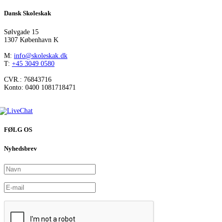
Dansk Skoleskak
Sølvgade 15
1307 København K
M:
info@skoleskak.dk
T:
+45 3049 0580
CVR.: 76843716
Konto: 0400 1081718471
FØLG OS
Nyhedsbrev