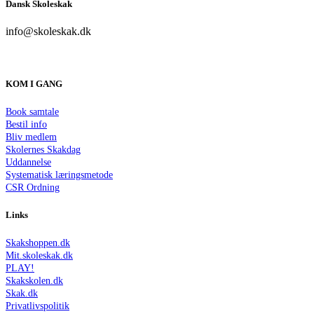
Dansk Skoleskak
info@skoleskak.dk
KOM I GANG
Book samtale
Bestil info
Bliv medlem
Skolernes Skakdag
Uddannelse
Systematisk læringsmetode
CSR Ordning
Links
Skakshoppen.dk
Mit.skoleskak.dk
PLAY!
Skakskolen.dk
Skak.dk
Privatlivspolitik