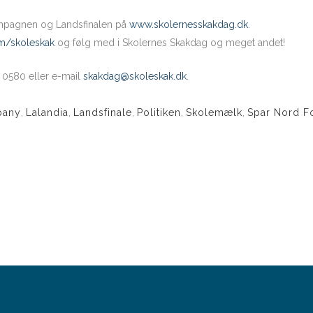
ampagnen og Landsfinalen på
www.skolernesskakdag.dk
.
m/skoleskak
og følg med i Skolernes Skakdag og meget andet!
9 0580 eller e-mail
skakdag@skoleskak.dk
.
pany
,
Lalandia
,
Landsfinale
,
Politiken
,
Skolemælk
,
Spar Nord F