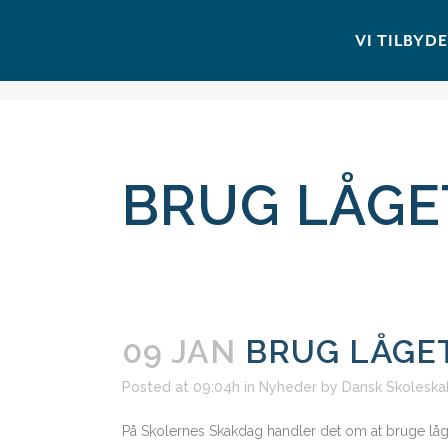
VI TILBYD
BRUG LÅGE
09 JAN
BRUG LÅGET
Posted at 09:04h
in
Nyheder
by
Dansk Skoleska
På Skolernes Skakdag handler det om at bruge lå