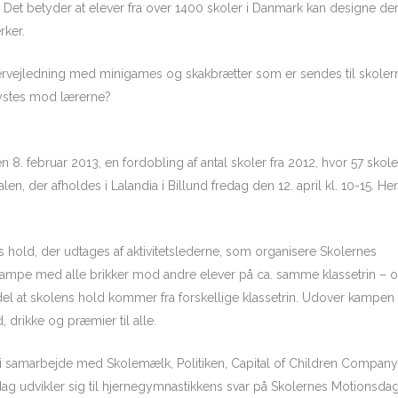
 Det betyder at elever fra over 1400 skoler i Danmark kan designe d
ker.
rvejledning med minigames og skakbrætter som er sendes til skolerne i 
dystes mod lærerne?
 8. februar 2013, en fordobling af antal skoler fra 2012, hvor 57 sk
n, der afholdes i Lalandia i Billund fredag den 12. april kl. 10-15. H
ns hold, der udtages af aktivitetslederne, som organisere Skolernes
kkampe med alle brikker mod andre elever på ca. samme klassetrin – 
rdel at skolens hold kommer fra forskellige klassetrin. Udover kampen
drikke og præmier til alle.
i samarbejde med Skolemælk, Politiken, Capital of Children Company
ag udvikler sig til hjernegymnastikkens svar på Skolernes Motionsdag