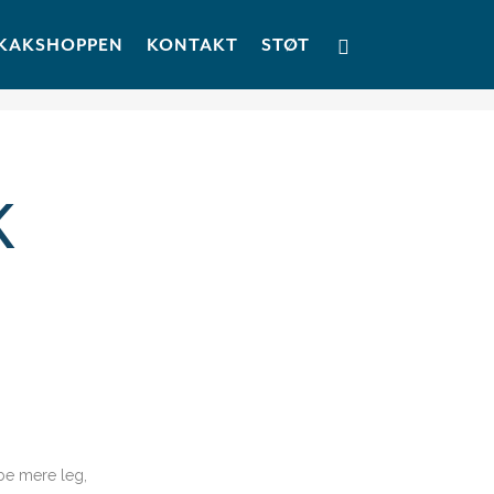
KAKSHOPPEN
KONTAKT
STØT
K
be mere leg,