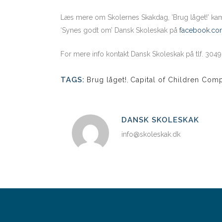
Læs mere om Skolernes Skakdag, ’Brug låget!’ k
‘Synes godt om’ Dansk Skoleskak på
facebook.co
For mere info kontakt Dansk Skoleskak på tlf. 304
TAGS:
Brug låget!
,
Capital of Children Com
DANSK SKOLESKAK
info@skoleskak.dk