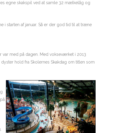
eres egne skakspil ved at samle 32 mælkelåg og
starten af januar. Så er der god tid til at træne
oler var med på dagen. Med vokseværket i 2013
er dyster hold fra Skolernes Skakdag om titlen som
og
 på
.