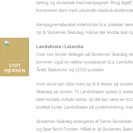
læring og skoleskak med kampagnen ´Brug låget!’.
kombinere dem med udsendte skakbrik-klistermær
Kampagnematerialet indeholder bl.a. plakater, lære
op til Skolernes Skakdag, måske der endda skal 
Landsfinale i Lalandia
Over 100 skoler deltager på Skolernes Skakdag den
kommer også en række nyskabelser bl.a. Landsfinale
STØT
’Årets Skakskole’ og LEGO-pokalen.
HJERNEN
Hver skole kan stille med op til 8 elever på skole
Skakdag på skolen. Til Landsfinalen spilles 5 ska
hele holdets indsats tæller, så det kan være en fo
brættet byder Landsfinalen på underholdning, mad, 
Skolernes Skakdag arrangeres af Dansk Skoleskak 
og Spar Nord Fonden. Målet er, at Skolernes Skakd