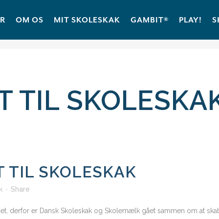
ER
OM OS
MIT SKOLESKAK
GAMBIT®
PLAY!
S
T TIL SKOLESKA
 TIL SKOLESKAK
k
Share
get, derfor er Dansk Skoleskak og Skolemælk gået sammen om at ska