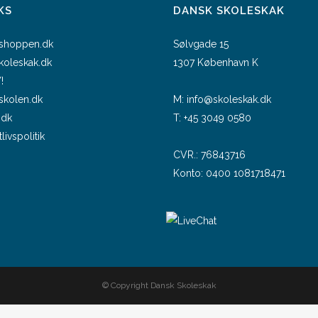
KS
DANSK SKOLESKAK
shoppen.dk
Sølvgade 15
skoleskak.dk
1307 København K
!
skolen.dk
M:
info@skoleskak.dk
.dk
T:
+45 3049 0580
tlivspolitik
CVR.: 76843716
Konto: 0400 1081718471
© Copyright Dansk Skoleskak