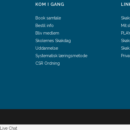
KOM I GANG
LIN
Book samtale
Skak
Bestil info
Mit.
Bliv medlem
PLAY
Skolernes Skakdag
Skak
Uddannelse
Skak
Systematisk læringsmetode
Priva
CSR Ordning
Live Chat