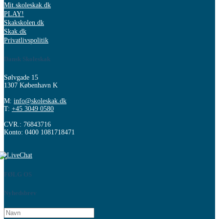
Mit.skoleskak.dk
PLAY!
Skakskolen.dk
Skak.dk
Privatlivspolitik
Dansk Skoleskak
Sølvgade 15
1307 København K
M:
info@skoleskak.dk
T:
+45 3049 0580
CVR.: 76843716
Konto: 0400 1081718471
FØLG OS
Nyhedsbrev