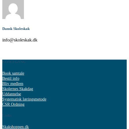
Dansk Skoleskak
info@skoleskak.dk
KOM I GANG
Book samtale
Bestil info
Bliv medlem
Skolernes Skakdag
Uddannelse
Systematisk læringsmetode
CSR Ordning
Links
Skakshoppen.dk