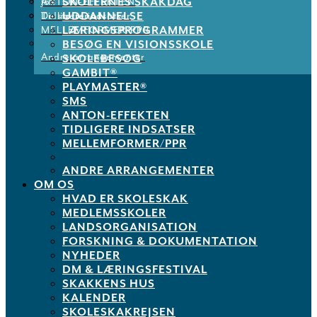
SKOLERNES SKAKDAG
ANTON-EFFEKTEN
Job
UDDANNELSE
Tidligere indsatser
De støtter os
LÆRINGSPROGRAMMER
MELLEMFORMER/PPR
BESØG EN VISIONSSKOLE
Andre arrangementer
SKOLEBESØG
GAMBIT®
PLAYMASTER®
SMS
ANTON-EFFEKTEN
TIDLIGERE INDSATSER
MELLEMFORMER/PPR
ANDRE ARRANGEMENTER
OM OS
HVAD ER SKOLESKAK
MEDLEMSSKOLER
LANDSORGANISATION
FORSKNING & DOKUMENTATION
NYHEDER
DM & LÆRINGSFESTIVAL
SKAKKENS HUS
KALENDER
SKOLESKAKREJSEN