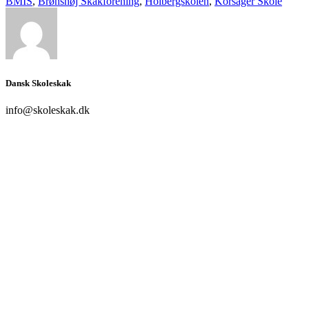
BMIS
,
Brønshøj Skakforening
,
Holbergskolen
,
Korsager Skole
Dansk Skoleskak
info@skoleskak.dk