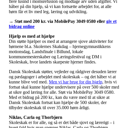
flere tusind i momsrefusion og modtage arv uden afgifter. Vi
håber på din hjælp, så vi kan fortsætte arbejdet for, at alle
børn får et liv med leg, læring og udvikling.
→ Støt med 200 kr. via MobilePay 3049 0580 eller
giv et
bidrag online
Hjælp os med at hjælpe
Din støtte hjælper os med at arrangere sjove aktiviteter for
børnene bl.a. Skolernes Skakdag – hjernegymnastikkens
motionsdag, Landsfinale i Billund, lokale
kommunemesterskaber og Læringsfestival og DM i
Skoleskak, hvor landets skarpeste hjerner findes.
Dansk Skoleskak støtter, vejleder og rådgiver desuden lærer
og pædagoger i arbejdet med skoleskak – og det håber vi at
kunne blive ved med.
Men vi har brug for din hjælp
, hvis vi
fortsat skal kunne hjælpe undervisere på over 500 skoler med
at sikre god læring for alle. Støt via MobilePay 3049 0580.
Med et bidrag på 200 kr., kan du være med til at sikre at
Dansk Skoleskak fortsat kan hjælpe de 500 skoler, der
tilbyder skoleskak til over 35.000 børn årligt.
Niklas, Carla og Thorbjørn
Skoleskak er for alle, og så er det både sjovt og lærerigt – i
hvert fald hvis man spørger Niklas, Carla og Thorbjørn.