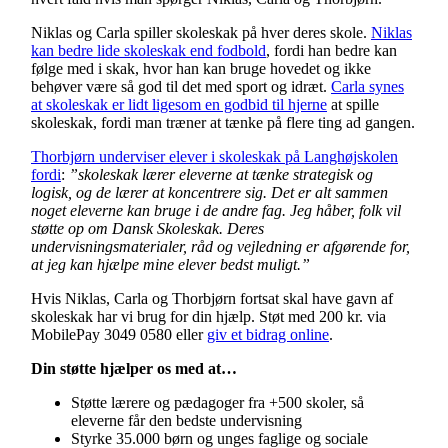
Niklas og Carla spiller skoleskak på hver deres skole.
Niklas
kan bedre lide skoleskak end fodbold
, fordi han bedre kan
følge med i skak, hvor han kan bruge hovedet og ikke
behøver være så god til det med sport og idræt.
Carla synes
at skoleskak er lidt ligesom en godbid til hjerne
at spille
skoleskak, fordi man træner at tænke på flere ting ad gangen.
Thorbjørn underviser elever i skoleskak på Langhøjskolen
fordi
:
”skoleskak lærer eleverne at tænke strategisk og
logisk, og de lærer at koncentrere sig. Det er alt sammen
noget eleverne kan bruge i de andre fag. Jeg håber, folk vil
støtte op om Dansk Skoleskak. Deres
undervisningsmaterialer, råd og vejledning er afgørende for,
at jeg kan hjælpe mine elever bedst muligt.”
Hvis Niklas, Carla og Thorbjørn fortsat skal have gavn af
skoleskak har vi brug for din hjælp. Støt med 200 kr. via
MobilePay 3049 0580 eller
giv et bidrag online
.
Din støtte hjælper os med at…
Støtte lærere og pædagoger fra +500 skoler, så
eleverne får den bedste undervisning
Styrke 35.000 børn og unges faglige og sociale