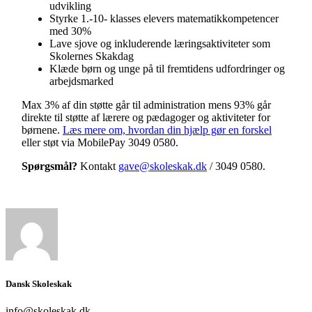
udvikling
Styrke 1.-10- klasses elevers matematikkompetencer
med 30%
Lave sjove og inkluderende læringsaktiviteter som
Skolernes Skakdag
Klæde børn og unge på til fremtidens udfordringer og
arbejdsmarked
Max 3% af din støtte går til administration mens 93% går
direkte til støtte af lærere og pædagoger og aktiviteter for
børnene.
Læs mere om, hvordan din hjælp gør en forskel
eller støt via MobilePay 3049 0580.
Spørgsmål?
Kontakt
gave@skoleskak.dk
/ 3049 0580.
Dansk Skoleskak
info@skoleskak.dk