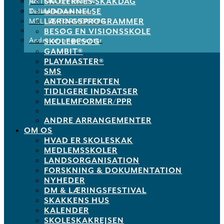
SKOLERNES SKAKDAG
ANTON-EFFEKTEN
Job
UDDANNELSE
Tidligere indsatser
De støtter os
LÆRINGSPROGRAMMER
MELLEMFORMER/PPR
BESØG EN VISIONSSKOLE
Andre arrangementer
SKOLEBESØG
GAMBIT®
PLAYMASTER®
SMS
ANTON-EFFEKTEN
TIDLIGERE INDSATSER
MELLEMFORMER/PPR
ANDRE ARRANGEMENTER
OM OS
HVAD ER SKOLESKAK
MEDLEMSSKOLER
LANDSORGANISATION
FORSKNING & DOKUMENTATION
NYHEDER
DM & LÆRINGSFESTIVAL
SKAKKENS HUS
KALENDER
SKOLESKAKREJSEN