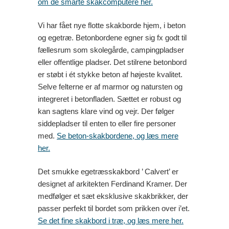
om de smarte skakcomputere her.
Vi har fået nye flotte skakborde hjem, i beton
og egetræ. Betonbordene egner sig fx godt til
fællesrum som skolegårde, campingpladser
eller offentlige pladser. Det stilrene betonbord
er støbt i ét stykke beton af højeste kvalitet.
Selve felterne er af marmor og natursten og
integreret i betonfladen. Sættet er robust og
kan sagtens klare vind og vejr. Der følger
siddepladser til enten to eller fire personer
med.
Se beton-skakbordene, og læs mere
her.
Det smukke egetræsskakbord ’ Calvert’ er
designet af arkitekten Ferdinand Kramer. Der
medfølger et sæt eksklusive skakbrikker, der
passer perfekt til bordet som prikken over i’et.
Se det fine skakbord i træ, og læs mere her.