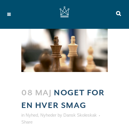
08 MAJ
NOGET FOR
EN HVER SMAG
in
Nyhed
,
Nyheder
by
Dansk Skoleskak
Share