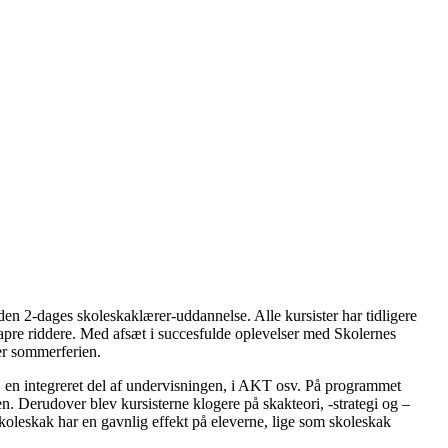
n 2-dages skoleskaklærer-uddannelse. Alle kursister har tidligere
tapre riddere. Med afsæt i succesfulde oplevelser med Skolernes
er sommerferien.
g, en integreret del af undervisningen, i AKT osv. På programmet
 Derudover blev kursisterne klogere på skakteori, -strategi og –
koleskak har en gavnlig effekt på eleverne, lige som skoleskak