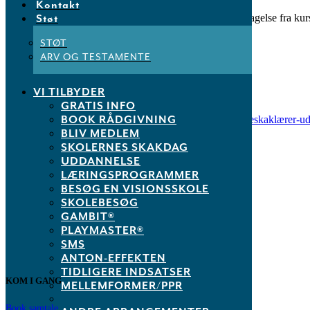
Kontakt
Støt
Undervisningen bar præg af god energi og aktiv deltagelse fra kurs
her
.
STØT
ARV OG TESTAMENTE
VI TILBYDER
Tags:
GRATIS INFO
BOOK RÅDGIVNING
Skoleskak som forebyggende specialundervisning
,
Skoleskaklærer-u
BLIV MEDLEM
SKOLERNES SKAKDAG
UDDANNELSE
LÆRINGSPROGRAMMER
BESØG EN VISIONSSKOLE
SKOLEBESØG
Dansk Skoleskak
GAMBIT®
info@skoleskak.dk
PLAYMASTER®
SMS
ANTON-EFFEKTEN
TIDLIGERE INDSATSER
KOM I GANG
MELLEMFORMER/PPR
Book samtale