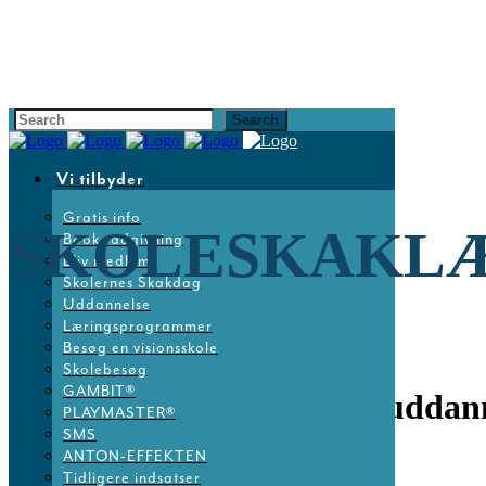
Vi tilbyder
Gratis info
SKOLESKAKLÆ
Book rådgivning
Bliv medlem
Skolernes Skakdag
Uddannelse
Læringsprogrammer
Besøg en visionsskole
Skolebesøg
GAMBIT®
15 maj
Skoleskaklærer-uddanne
PLAYMASTER®
SMS
ANTON-EFFEKTEN
Posted at 14:04h
in
Nyheder
by
Dansk Skoleskak
Tidligere indsatser
Share