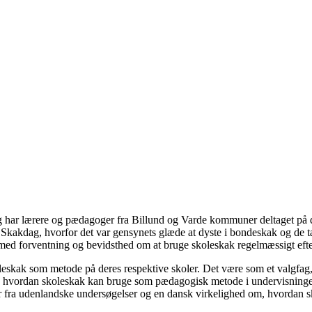
 har lærere og pædagoger fra Billund og Varde kommuner deltaget på de
es Skakdag, hvorfor det var gensynets glæde at dyste i bondeskak og de 
 med forventning og bevidsthed om at bruge skoleskak regelmæssigt eft
 skoleskak som metode på deres respektive skoler. Det være som et valgfa
e, hvordan skoleskak kan bruge som pædagogisk metode i undervisningen.
ger fra udenlandske undersøgelser og en dansk virkelighed om, hvordan s