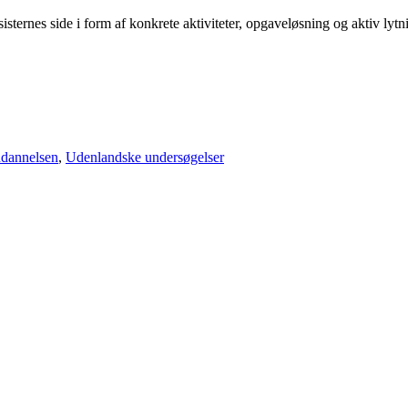
isternes side i form af konkrete aktiviteter, opgaveløsning og aktiv ly
ddannelsen
,
Udenlandske undersøgelser