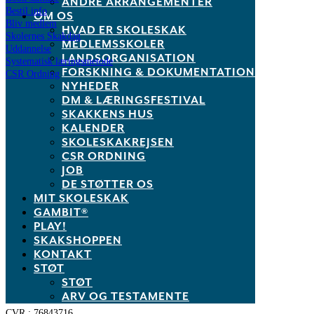
ANDRE ARRANGEMENTER
Bestil info
OM OS
Bliv medlem
HVAD ER SKOLESKAK
Skolernes Skakdag
MEDLEMSSKOLER
Uddannelse
LANDSORGANISATION
Systematisk læringsmetode
FORSKNING & DOKUMENTATION
CSR Ordning
NYHEDER
DM & LÆRINGSFESTIVAL
Links
SKAKKENS HUS
KALENDER
Skakshoppen.dk
SKOLESKAKREJSEN
Mit.skoleskak.dk
PLAY!
CSR ORDNING
Skakskolen.dk
JOB
Skak.dk
DE STØTTER OS
Privatlivspolitik
MIT SKOLESKAK
GAMBIT®
Dansk Skoleskak
PLAY!
SKAKSHOPPEN
Sølvgade 15
KONTAKT
1307 København K
STØT
M:
info@skoleskak.dk
STØT
T:
+45 3049 0580
ARV OG TESTAMENTE
CVR.: 76843716