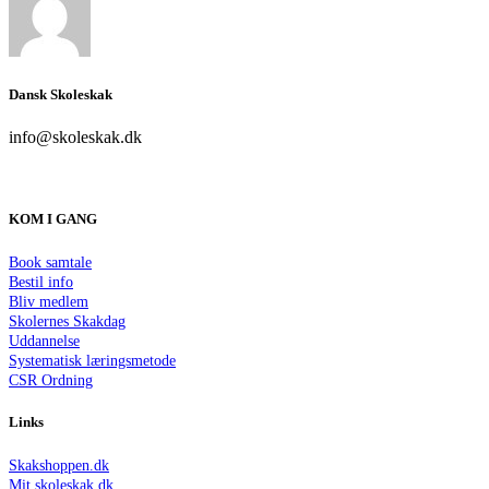
Dansk Skoleskak
info@skoleskak.dk
KOM I GANG
Book samtale
Bestil info
Bliv medlem
Skolernes Skakdag
Uddannelse
Systematisk læringsmetode
CSR Ordning
Links
Skakshoppen.dk
Mit.skoleskak.dk