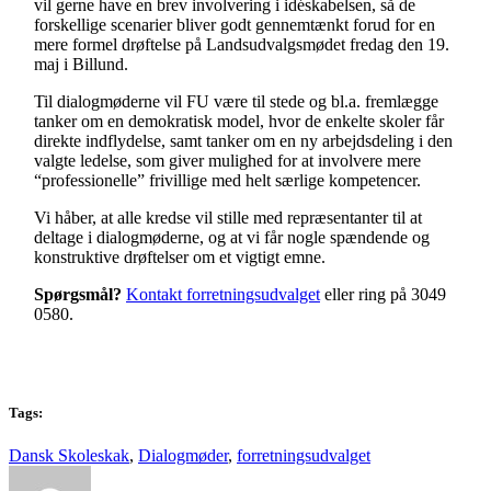
vil gerne have en brev involvering i idéskabelsen, så de
forskellige scenarier bliver godt gennemtænkt forud for en
mere formel drøftelse på Landsudvalgsmødet fredag den 19.
maj i Billund.
Til dialogmøderne vil FU være til stede og bl.a. fremlægge
tanker om en demokratisk model, hvor de enkelte skoler får
direkte indflydelse, samt tanker om en ny arbejdsdeling i den
valgte ledelse, som giver mulighed for at involvere mere
“professionelle” frivillige med helt særlige kompetencer.
Vi håber, at alle kredse vil stille med repræsentanter til at
deltage i dialogmøderne, og at vi får nogle spændende og
konstruktive drøftelser om et vigtigt emne.
Spørgsmål?
Kontakt forretningsudvalget
eller ring på 3049
0580.
Tags:
Dansk Skoleskak
,
Dialogmøder
,
forretningsudvalget