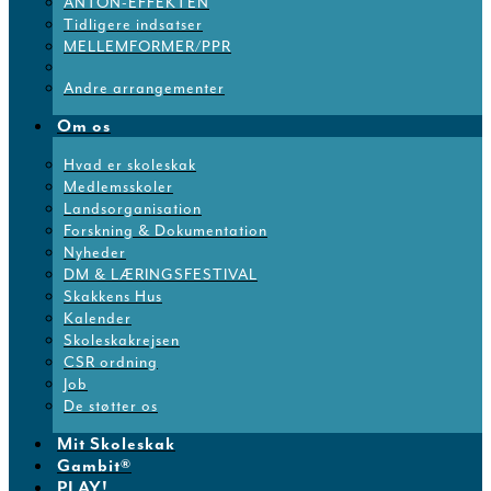
ANTON-EFFEKTEN
Tidligere indsatser
MELLEMFORMER/PPR
Andre arrangementer
Om os
Hvad er skoleskak
Medlemsskoler
Landsorganisation
Forskning & Dokumentation
Nyheder
DM & LÆRINGSFESTIVAL
Skakkens Hus
Kalender
Skoleskakrejsen
CSR ordning
Job
De støtter os
Mit Skoleskak
Gambit®
PLAY!