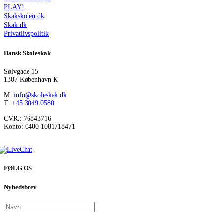
PLAY!
Skakskolen.dk
Skak.dk
Privatlivspolitik
Dansk Skoleskak
Sølvgade 15
1307 København K
M:
info@skoleskak.dk
T:
+45 3049 0580
CVR.: 76843716
Konto: 0400 1081718471
FØLG OS
Nyhedsbrev