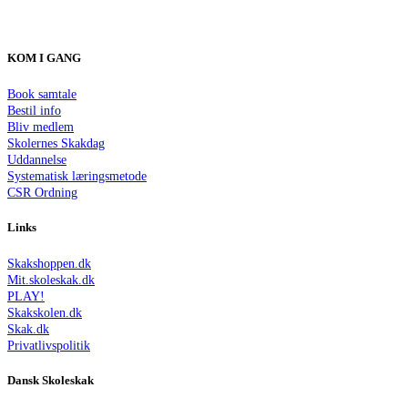
KOM I GANG
Book samtale
Bestil info
Bliv medlem
Skolernes Skakdag
Uddannelse
Systematisk læringsmetode
CSR Ordning
Links
Skakshoppen.dk
Mit.skoleskak.dk
PLAY!
Skakskolen.dk
Skak.dk
Privatlivspolitik
Dansk Skoleskak