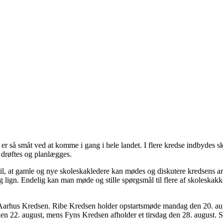
 så småt ved at komme i gang i hele landet. I flere kredse indbydes skol
 drøftes og planlægges.
ng til, at gamle og nye skoleskakledere kan mødes og diskutere kredsen
g lign. Endelig kan man møde og stille spørgsmål til flere af skoleskak
i Aarhus Kredsen. Ribe Kredsen holder opstartsmøde mandag den 20. au
n 22. august, mens Fyns Kredsen afholder et tirsdag den 28. august. Se