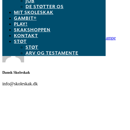
JOB
www.skoleskak.dk/kalender
.
DE STØTTER OS
MIT SKOLESKAK
GAMBIT®
PLAY!
Tags:
SKAKSHOPPEN
KONTAKT
Aktivitetskalender
,
Kredsene
,
Opstartsmøder
,
Venskabskampe
STØT
STØT
ARV OG TESTAMENTE
Dansk Skoleskak
info@skoleskak.dk