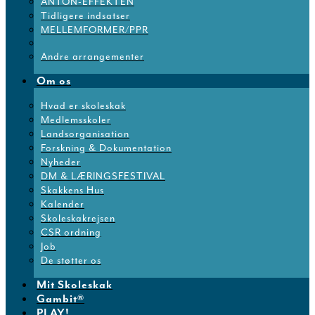
ANTON-EFFEKTEN
Tidligere indsatser
MELLEMFORMER/PPR
Andre arrangementer
Om os
Hvad er skoleskak
Medlemsskoler
Landsorganisation
Forskning & Dokumentation
Nyheder
DM & LÆRINGSFESTIVAL
Skakkens Hus
Kalender
Skoleskakrejsen
CSR ordning
Job
De støtter os
Mit Skoleskak
Gambit®
PLAY!