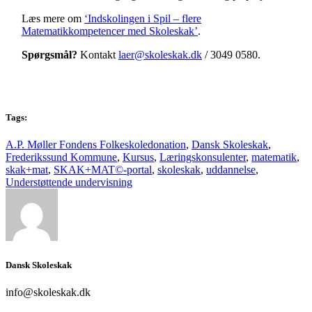
Læs mere om
‘Indskolingen i Spil – flere
Matematikkompetencer med Skoleskak’
.
Spørgsmål
?
Kontakt
laer@skoleskak.dk
/ 3049 0580.
Tags:
A.P. Møller Fondens Folkeskoledonation
,
Dansk Skoleskak
,
Frederikssund Kommune
,
Kursus
,
Læringskonsulenter
,
matematik
,
skak+mat
,
SKAK+MAT©-portal
,
skoleskak
,
uddannelse
,
Understøttende undervisning
Dansk Skoleskak
info@skoleskak.dk