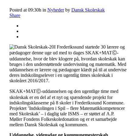
Posted at 09:30h
in
Nyheder
by
Dansk Skoleskak
Share
I Frederikssund startede 30 lærere og
pædagoger denne uge ud med to dages SKAK+MAT
Ⓒ-
uddannelse, hvor de blev klogere på, hvordan skoleskak kan
bruges i den understøttende undervisning og matematik. Med
uddannelsen er lærere og pædagoger klædt på til at undervise
deres indskolingselever i en ugentlig times skoleskak i
skoleåret 2016/2017.
SKAK+MAT
Ⓒ
-uddannelsen og den ugentlige time med
skoleskak er en del af et nyt og spændende projekt for
indskolingsklasserne på 8 skoler i Frederikssund Kommune.
Projektet ’Indskolingen i Spil – flere Matematikkompetencer
med Skoleskak’ – i daglig tale ISMS – er støttet af A.P.
Møller Fondens Folkeskoledonation og er et samarbejde
mellem Dansk Skoleskak og kommunen.
Uddannelse, vidensdag og kommunemesterskab