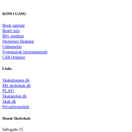
KOM I GANG
Book samtale
Bestil info
Bliv medlem
Skolernes Skakdag
Uddannelse
Systematisk læringsmetode
CSR Ordning
Links
Skakshoppen.dk
Mit.skoleskak.dk
PLAY!
Skakskolen.dk
Skak.dk
Privatlivspolitik
Dansk Skoleskak
Sølvgade 15