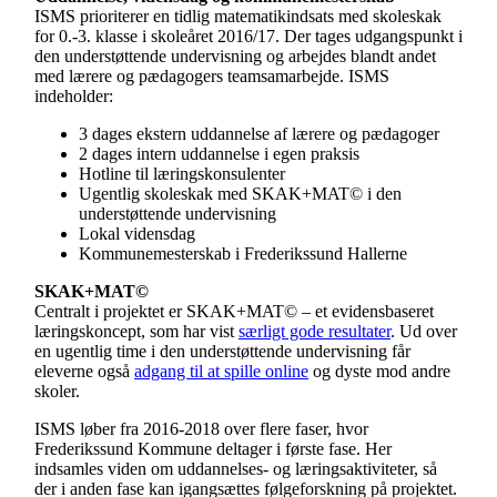
ISMS prioriterer en tidlig matematikindsats med skoleskak
for 0.-3. klasse i skoleåret 2016/17. Der tages udgangspunkt i
den understøttende undervisning og arbejdes blandt andet
med lærere og pædagogers teamsamarbejde. ISMS
indeholder:
3 dages ekstern uddannelse af lærere og pædagoger
2 dages intern uddannelse i egen praksis
Hotline til læringskonsulenter
Ugentlig skoleskak med SKAK+MAT© i den
understøttende undervisning
Lokal vidensdag
Kommunemesterskab i Frederikssund Hallerne
SKAK+MAT©
Centralt i projektet er SKAK+MAT© – et evidensbaseret
læringskoncept, som har vist
særligt gode resultater
. Ud over
en ugentlig time i den understøttende undervisning får
eleverne også
adgang til at spille online
og dyste mod andre
skoler.
ISMS løber fra 2016-2018 over flere faser, hvor
Frederikssund Kommune deltager i første fase. Her
indsamles viden om uddannelses- og læringsaktiviteter, så
der i anden fase kan igangsættes følgeforskning på projektet.