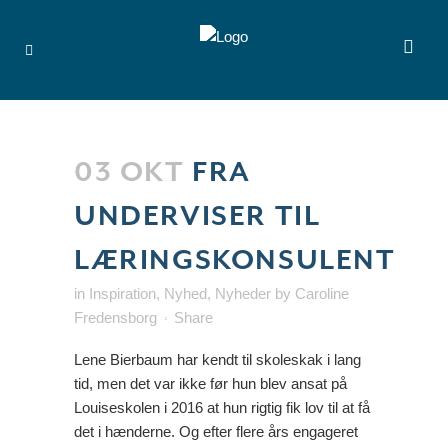
03 OKT
FRA
UNDERVISER TIL
LÆRINGSKONSULENT
in
Inspiration
,
Nyhed
,
Nyheder
by
Caroline
Fredensborg
Share
Lene Bierbaum har kendt til skoleskak i lang
tid, men det var ikke før hun blev ansat på
Louiseskolen i 2016 at hun rigtig fik lov til at få
det i hænderne. Og efter flere års engageret