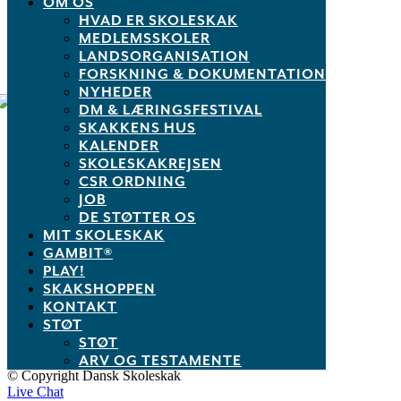
OM OS
M:
info@skoleskak.dk
T:
+45 3049 0580
HVAD ER SKOLESKAK
MEDLEMSSKOLER
CVR.: 76843716
LANDSORGANISATION
Konto: 0400 1081718471
FORSKNING & DOKUMENTATION
NYHEDER
DM & LÆRINGSFESTIVAL
SKAKKENS HUS
FØLG OS
KALENDER
SKOLESKAKREJSEN
Nyhedsbrev
CSR ORDNING
JOB
DE STØTTER OS
MIT SKOLESKAK
GAMBIT®
PLAY!
SKAKSHOPPEN
KONTAKT
STØT
STØT
ARV OG TESTAMENTE
© Copyright Dansk Skoleskak
Live Chat