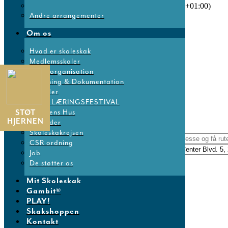
30. oktober 2025
-
31. oktober 2025
(Hele dagen)
(GMT+01:00)
Andre arrangementer
Lokation
Om os
Hvad er skoleskak
Bella Centeret
Medlemsskoler
Center Blvd. 5, 2300 København
Landsorganisation
Forskning & Dokumentation
Other Events
Nyheder
DM & LÆRINGSFESTIVAL
Få Rutevejledning
STØT
Skakkens Hus
HJERNEN
Kalender
Skoleskakrejsen
Address - Skoleledernes Årsmøde 2025 []
CSR ordning
Destination Address - Skoleledernes Årsmøde 2025 []
Job
De støtter os
Mit Skoleskak
Gambit®
No Comments
PLAY!
Skakshoppen
Sorry, the comment form is closed at this time.
Kontakt