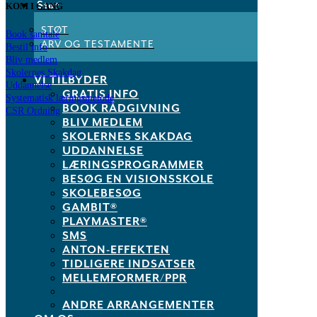
Støt
KOM I GANG
STØT
Book samtale
ARV OG TESTAMENTE
Bestil info
Bliv medlem
Skolernes Skakdag
VI TILBYDER
Uddannelse
GRATIS INFO
Systematisk læringsmetode
BOOK RÅDGIVNING
CSR Ordning
BLIV MEDLEM
SKOLERNES SKAKDAG
Links
UDDANNELSE
LÆRINGSPROGRAMMER
Skakshoppen.dk
BESØG EN VISIONSSKOLE
Mit.skoleskak.dk
SKOLEBESØG
PLAY!
Skakskolen.dk
GAMBIT®
Skak.dk
PLAYMASTER®
Privatlivspolitik
SMS
ANTON-EFFEKTEN
Dansk Skoleskak
TIDLIGERE INDSATSER
MELLEMFORMER/PPR
Sølvgade 15
1307 København K
ANDRE ARRANGEMENTER