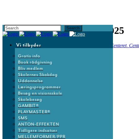
Skoleledernes Årsmøde 2025
Vi tilbyder
30
okt
Hele dagen
31
Skoleledernes Årsmøde 2025
Bella Centeret
, Cen
Gratis info
Detaljer
Book rådgivning
Bliv medlem
Dansk Skoleskak deltager på Skoleledernes Årsmøde.
Skolernes Skakdag
Uddannelse
Mød os ved stand nr. 0509.
Læringsprogrammer
Besøg en visionsskole
Læs mere her
Skolebesøg
GAMBIT®
PLAYMASTER®
Kalender
GoogleCal
SMS
ANTON-EFFEKTEN
Tidspunkt
Tidligere indsatser
MELLEMFORMER/PPR