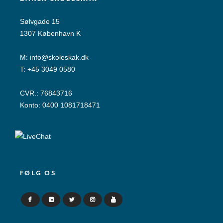
Sølvgade 15
1307 København K
M:
info@skoleskak.dk
T:
+45 3049 0580
CVR.: 76843716
Konto: 0400 1081718471
FØLG OS