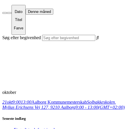
Dato
Denne måned
Titel
Farve
Søg efter begivenhed
oktober
21
okt
9:00
13:00
Aalborg Kommunemesterskab
Solbakkeskolen
,
Mylius Erichsens Vej 127, 9210 Aalborg
9:00 - 13:00
(GMT+02:00)
Seneste indlæg