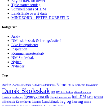
Et godt træk for trivsel
Tjele starter søndag
Sommeråbent i SHHM
Landsfinale over 2 dage
MINDEORD – PETER DÜRRFELD
Kategorier
Arkiv
DM i skoleskak & læringsfestival
Ikke kategoriseret
Inspiration
Kommunemesterskab
NM Skoleskak
Nyhed
Nyheder
Tags
Aarhus
Billund
Aktivitetslederkursus
Børnenes Hovedstad
Aarhus Kredsen
BMIS
Dansk Skoleskak
DM
DM i skoleskak
efteruddannelse
hjernegymnastik
hold-DM
forretningsudvalget
hjælpetrænerkursus
KISS
Kvalitet
leg og læring
Landsfinale
København
i Skoleskak
Lalandia
læring
Politiken
matematik
skak+mat