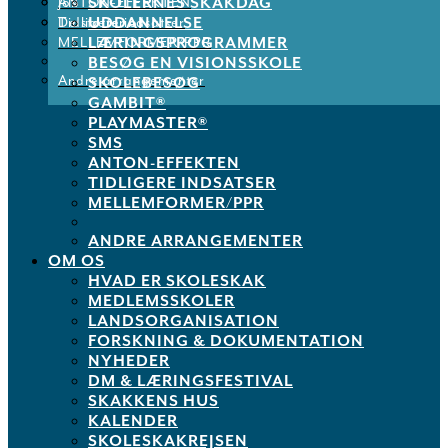
SKOLERNES SKAKDAG
ANTON-EFFEKTEN
Job
UDDANNELSE
Tidligere indsatser
De støtter os
LÆRINGSPROGRAMMER
MELLEMFORMER/PPR
BESØG EN VISIONSSKOLE
Andre arrangementer
SKOLEBESØG
GAMBIT®
PLAYMASTER®
SMS
ANTON-EFFEKTEN
TIDLIGERE INDSATSER
MELLEMFORMER/PPR
ANDRE ARRANGEMENTER
OM OS
HVAD ER SKOLESKAK
MEDLEMSSKOLER
LANDSORGANISATION
FORSKNING & DOKUMENTATION
NYHEDER
DM & LÆRINGSFESTIVAL
SKAKKENS HUS
KALENDER
SKOLESKAKREJSEN